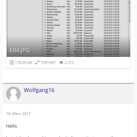
ER4.JPG
176,05 kB
799×997
2.312
Wolfgang16
18. März 2017
Hallo,