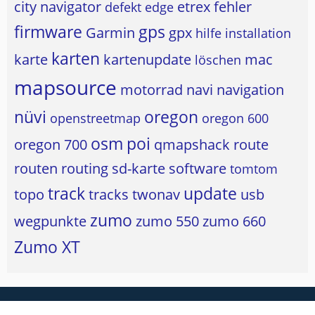
city navigator
etrex
fehler
defekt
edge
firmware
gps
Garmin
gpx
hilfe
installation
karten
karte
kartenupdate
mac
löschen
mapsource
motorrad
navi
navigation
nüvi
oregon
openstreetmap
oregon 600
osm
poi
oregon 700
qmapshack
route
routen
routing
sd-karte
software
tomtom
track
update
topo
tracks
twonav
usb
zumo
wegpunkte
zumo 550
zumo 660
Zumo XT