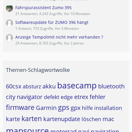
Fahrspurassistent Zumo 395
21 Antworten, 4.243 Zugriffe, Vor 10 Monaten
Softwareupdate für ZUMO 396 hängt
1 Antwort, 753 Zugriffe, Vor 3 Monaten
Anzeige Tempolimit nicht mehr vorhanden ?
29 Antworten, 8.765 Zugriffe, Vor 2 Jahren
Themen-Schlagwortwolke
basecamp
60csx
akku
bluetooth
absturz
city navigator
etrex
fehler
defekt
edge
firmware
gps
Garmin
gpx
hilfe
installation
karten
karte
kartenupdate
mac
löschen
mapsource
motorrad
navi
navigation