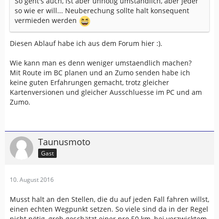
So geht's auch, ist aber unnötig umständlich, aber jeder
so wie er will... Neuberechung sollte halt konsequent
vermieden werden
Diesen Ablauf habe ich aus dem Forum hier :).
Wie kann man es denn weniger umstaendlich machen?
Mit Route im BC planen und an Zumo senden habe ich
keine guten Erfahrungen gemacht, trotz gleicher
Kartenversionen und gleicher Ausschluesse im PC und am
Zumo.
Taunusmoto
Gast
10. August 2016
Musst halt an den Stellen, die du auf jeden Fall fahren willst,
einen echten Wegpunkt setzen. So viele sind da in der Regel
nicht nötig, grob geschätzt einer pro 50 km, bei verzwicktem