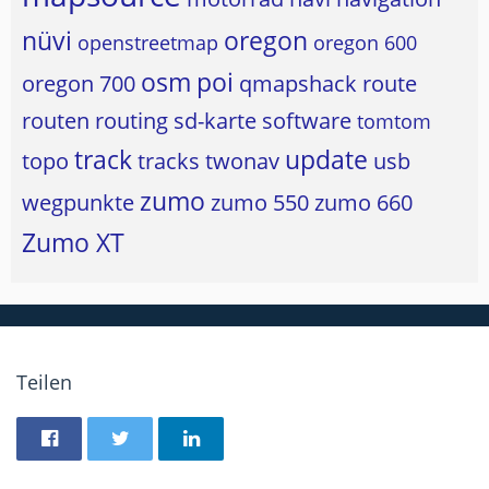
nüvi
oregon
openstreetmap
oregon 600
osm
poi
oregon 700
qmapshack
route
routen
routing
sd-karte
software
tomtom
track
update
topo
tracks
twonav
usb
zumo
wegpunkte
zumo 550
zumo 660
Zumo XT
Teilen