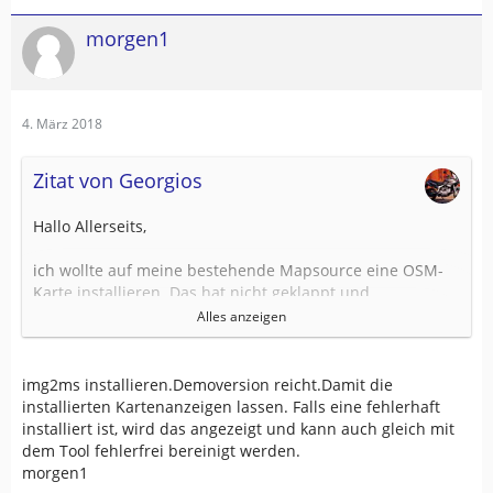
morgen1
4. März 2018
Zitat von Georgios
Hallo Allerseits,
ich wollte auf meine bestehende Mapsource eine OSM-
Karte installieren. Das hat nicht geklappt und
anschließend ließ sich MS nicht mehr öffnen.
Alles anzeigen
Ein Fenster teilte mit, daß die OSM-Karte deinstalliert
werden muß, was ich gemacht habe.
Trotzdem geht dieses Fenster immer wieder auf.
img2ms installieren.Demoversion reicht.Damit die
installierten Kartenanzeigen lassen. Falls eine fehlerhaft
Ich habe dann versucht, MS zu deinstallieren, bin mir
installiert ist, wird das angezeigt und kann auch gleich mit
aber nicht sicher, ob mir das gelungen ist. Unter
dem Tool fehlerfrei bereinigt werden.
Systemsteuerung ---> Programme finde ich es nicht mehr,
morgen1
aber das Logo taucht immer wieder auf.