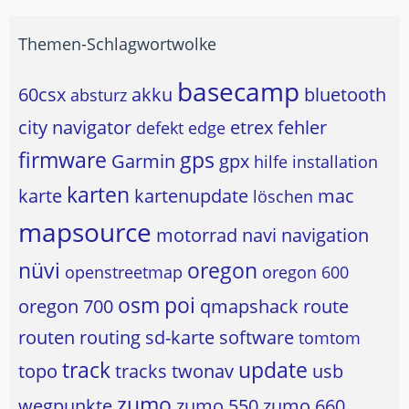
Themen-Schlagwortwolke
basecamp
60csx
akku
bluetooth
absturz
city navigator
etrex
fehler
defekt
edge
firmware
gps
Garmin
gpx
hilfe
installation
karten
karte
kartenupdate
mac
löschen
mapsource
motorrad
navi
navigation
nüvi
oregon
openstreetmap
oregon 600
osm
poi
oregon 700
qmapshack
route
routen
routing
sd-karte
software
tomtom
track
update
topo
tracks
twonav
usb
zumo
wegpunkte
zumo 550
zumo 660