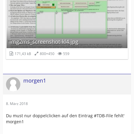
img2ms_screenshot-kl4.jpg
171,43 kB
800×450
559
morgen1
8. März 2018
Du must nur doppelclicken auf den Eintrag #TDB-File fehlt'
morgen1