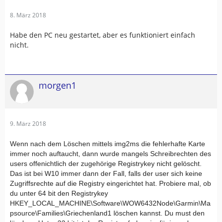
8. März 2018
Habe den PC neu gestartet, aber es funktioniert einfach
nicht.
morgen1
9. März 2018
Wenn nach dem Löschen mittels img2ms die fehlerhafte Karte
i
m
mer noch auftaucht, dann wurde mangels Schreibrechten des
users offenichtlich der zugehörige Registrykey nicht gelöscht.
D
as ist bei W10 immer dann der Fall, falls der user sich keine
Zugriffsrechte auf die
R
egistry eingerichtet hat.
Probiere mal, ob
du
u
nter 64 bit
den
R
egistrykey
HKEY
_
LOCAL
_
MACHINE\
S
oftwa
r
e\WOW6432Node\Garmin\Ma
psource\Families\Griechenland1 löschen kannst. Du must den