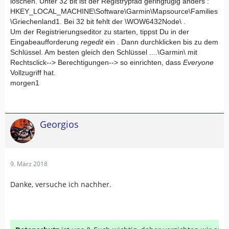
löschen. Unter 32 bit ist der Registrypfad geringfügig anders :
HKEY
_
LOCAL
_
MACHINE\
S
oftwa
r
e\Garmin\Mapsource\Families
\Griechenland1.
Bei 32 bit fehlt der \WOW6432Node\ .
Um der Registrierungseditor zu starten, tippst Du in der
Eingabeaufforderung
regedit
ein .
Dann durchklicken bis zu dem
Schlüssel.
A
m besten gleich den Schlüssel ....\Garmin\ mit
R
echtsclick-->
B
erechtigungen-->
so einrichten, dass
Everyone
Vollzugriff hat.
morgen1
Georgios
9. März 2018
Danke, versuche ich nachher.