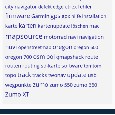
city navigator
etrex
fehler
defekt
edge
firmware
gps
Garmin
gpx
hilfe
installation
karten
karte
kartenupdate
mac
löschen
mapsource
motorrad
navi
navigation
nüvi
oregon
openstreetmap
oregon 600
osm
poi
oregon 700
qmapshack
route
routen
routing
sd-karte
software
tomtom
track
update
topo
tracks
twonav
usb
zumo
wegpunkte
zumo 550
zumo 660
Zumo XT