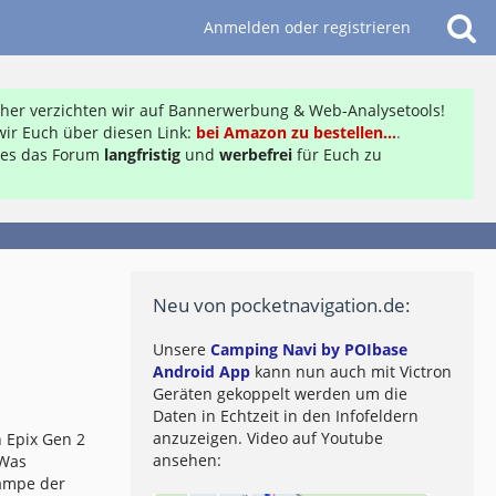
Anmelden oder registrieren
daher verzichten wir auf Bannerwerbung & Web-Analysetools!
ir Euch über diesen Link:
bei Amazon zu bestellen...
.
ft es das Forum
langfristig
und
werbefrei
für Euch zu
Neu von pocketnavigation.de:
Unsere
Camping Navi by POIbase
Android App
kann nun auch mit Victron
Geräten gekoppelt werden um die
Daten in Echtzeit in den Infofeldern
anzuzeigen. Video auf Youtube
 Epix Gen 2
ansehen:
 Was
lampe der