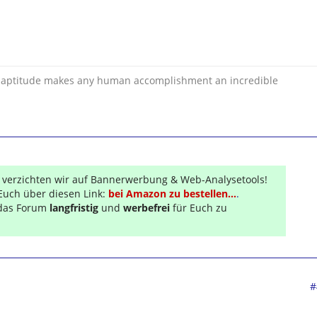
 inaptitude makes any human accomplishment an incredible
r verzichten wir auf Bannerwerbung & Web-Analysetools!
Euch über diesen Link:
bei Amazon zu bestellen...
.
s das Forum
langfristig
und
werbefrei
für Euch zu
#