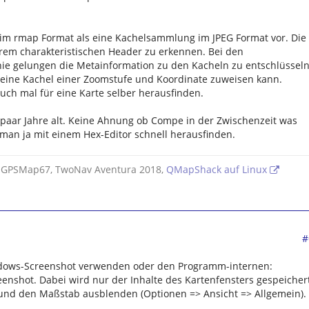
e im rmap Format als eine Kachelsammlung im JPEG Format vor. Die
hrem charakteristischen Header zu erkennen. Bei den
nie gelungen die Metainformation zu den Kacheln zu entschlüsseln
n eine Kachel einer Zoomstufe und Koordinate zuweisen kann.
ch mal für eine Karte selber herausfinden.
n paar Jahre alt. Keine Ahnung ob Compe in der Zwischenzeit was
man ja mit einem Hex-Editor schnell herausfinden.
 GPSMap67, TwoNav Aventura 2018,
QMapShack auf Linux
#
ndows-Screenshot verwenden oder den Programm-internen:
enshot. Dabei wird nur der Inhalte des Kartenfensters gespeicher
 und den Maßstab ausblenden (Optionen => Ansicht => Allgemein).