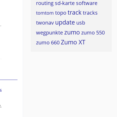
routing
sd-karte
software
track
topo
tracks
tomtom
update
twonav
usb
.
zumo
wegpunkte
zumo 550
Zumo XT
zumo 660
6
t.