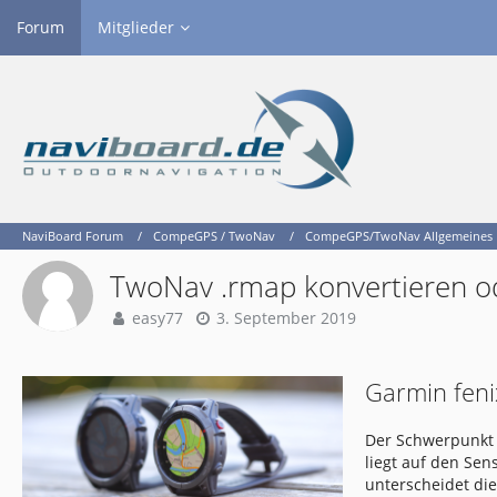
Forum
Mitglieder
NaviBoard Forum
CompeGPS / TwoNav
CompeGPS/TwoNav Allgemeines
TwoNav .rmap konvertieren o
easy77
3. September 2019
Garmin feni
Der Schwerpunkt 
liegt auf den Se
unterscheidet di