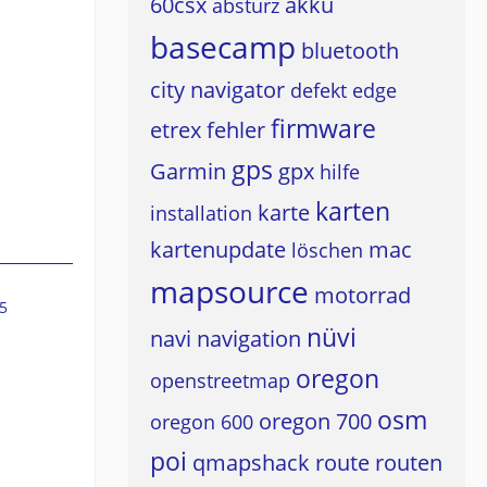
60csx
akku
absturz
basecamp
bluetooth
city navigator
defekt
edge
firmware
etrex
fehler
gps
Garmin
gpx
hilfe
karten
karte
installation
kartenupdate
mac
löschen
mapsource
motorrad
5
nüvi
navi
navigation
oregon
openstreetmap
osm
oregon 700
oregon 600
poi
qmapshack
route
routen