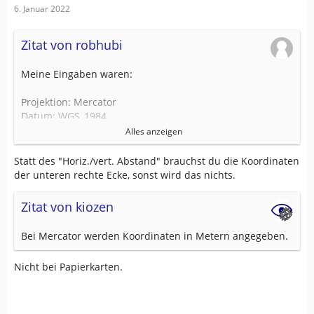
6. Januar 2022
Zitat von robhubi
Meine Eingaben waren:
Projektion: Mercator
Datum: WGS_1984
Ostwert links oben: 15.833
Alles anzeigen
Nordwert links oben: 47.25
Horiz./vert. Abstand: 0.08333
Statt des "Horiz./vert. Abstand" brauchst du die Koordinaten
der unteren rechte Ecke, sonst wird das nichts.
Zitat von kiozen
Bei Mercator werden Koordinaten in Metern angegeben.
Nicht bei Papierkarten.