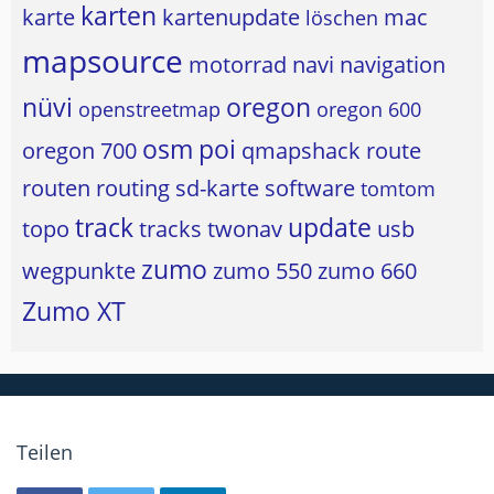
karten
karte
kartenupdate
mac
löschen
mapsource
motorrad
navi
navigation
nüvi
oregon
openstreetmap
oregon 600
osm
poi
oregon 700
qmapshack
route
routen
routing
sd-karte
software
tomtom
track
update
topo
tracks
twonav
usb
zumo
wegpunkte
zumo 550
zumo 660
Zumo XT
Teilen