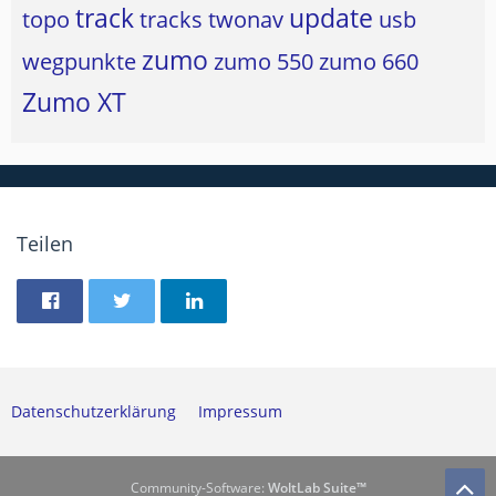
track
update
topo
tracks
twonav
usb
zumo
wegpunkte
zumo 550
zumo 660
Zumo XT
Teilen
Datenschutzerklärung
Impressum
Community-Software:
WoltLab Suite™