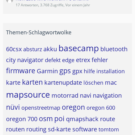
17 Antworten, 3.768 Zugriffe, Vor einem Jahr
Themen-Schlagwortwolke
basecamp
60csx
akku
bluetooth
absturz
city navigator
etrex
fehler
defekt
edge
firmware
gps
Garmin
gpx
hilfe
installation
karten
karte
kartenupdate
mac
löschen
mapsource
motorrad
navi
navigation
nüvi
oregon
openstreetmap
oregon 600
osm
poi
oregon 700
qmapshack
route
routen
routing
sd-karte
software
tomtom