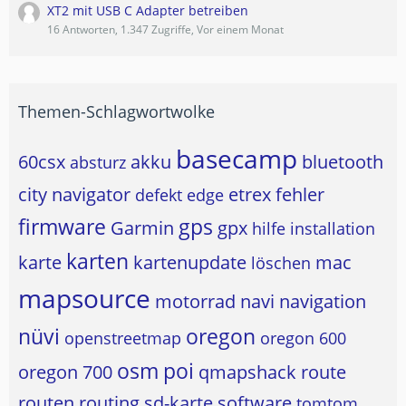
XT2 mit USB C Adapter betreiben
16 Antworten, 1.347 Zugriffe, Vor einem Monat
Themen-Schlagwortwolke
basecamp
60csx
akku
bluetooth
absturz
city navigator
etrex
fehler
defekt
edge
firmware
gps
Garmin
gpx
hilfe
installation
karten
karte
kartenupdate
mac
löschen
mapsource
motorrad
navi
navigation
nüvi
oregon
openstreetmap
oregon 600
osm
poi
oregon 700
qmapshack
route
routen
routing
sd-karte
software
tomtom