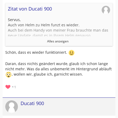
Zitat von Ducati 900
Servus,
Auch von Helm zu Helm funzt es wieder.
Auch bei dem Handy von meiner Frau brauchte man das
neue Update, damit es in Ihrem Helm genauso
funktioniert.
Alles anzeigen
Obwohl an den ganzen Systemen nichts verändert
Schön, dass es wieder funktioniert.
wurde, funktionierte es von jetzt auf gleich nicht mehr.
Wundern braucht man sich eigentlich nicht bei dem
Daran, dass nichts geändert wurde, glaub ich schon lange
ganzen Verbindungen aber ärgerlich ist es schon.
nicht mehr. Was da alles unbemerkt im Hintergrund abläuft
, wollen wir, glaube ich, garnicht wissen.
Gruß Rainer
1
Ducati 900