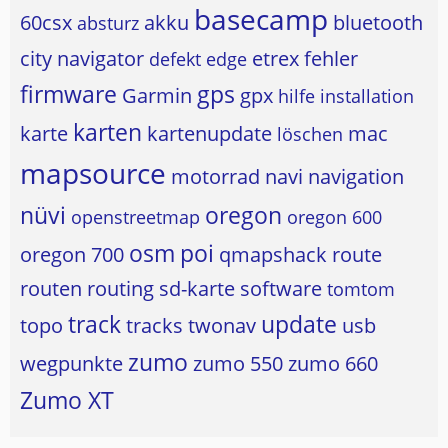
basecamp
60csx
akku
bluetooth
absturz
city navigator
etrex
fehler
defekt
edge
firmware
gps
Garmin
gpx
hilfe
installation
karten
karte
kartenupdate
mac
löschen
mapsource
motorrad
navi
navigation
nüvi
oregon
openstreetmap
oregon 600
osm
poi
oregon 700
qmapshack
route
routen
routing
sd-karte
software
tomtom
track
update
topo
tracks
twonav
usb
zumo
wegpunkte
zumo 550
zumo 660
Zumo XT