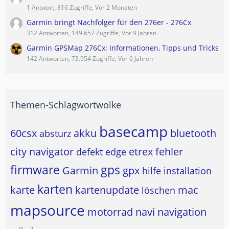
1 Antwort, 816 Zugriffe, Vor 2 Monaten
Garmin bringt Nachfolger für den 276er - 276Cx
312 Antworten, 149.657 Zugriffe, Vor 9 Jahren
Garmin GPSMap 276Cx: Informationen, Tipps und Tricks
142 Antworten, 73.954 Zugriffe, Vor 6 Jahren
Themen-Schlagwortwolke
basecamp
60csx
akku
bluetooth
absturz
city navigator
etrex
fehler
defekt
edge
firmware
gps
Garmin
gpx
hilfe
installation
karten
karte
kartenupdate
mac
löschen
mapsource
motorrad
navi
navigation