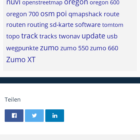
nüvi
oregon
openstreetmap
oregon 600
osm
poi
oregon 700
qmapshack
route
routen
routing
sd-karte
software
tomtom
track
update
topo
tracks
twonav
usb
zumo
wegpunkte
zumo 550
zumo 660
Zumo XT
Teilen