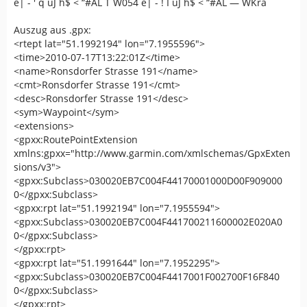
ë| - ' q ûJ h$ < “#AL T W054 ë| - ! Ï ûJ h$ < “#AL — WKra
Auszug aus .gpx:
<rtept lat="51.1992194" lon="7.1955596">
<time>2010-07-17T13:22:01Z</time>
<name>Ronsdorfer Strasse 191</name>
<cmt>Ronsdorfer Strasse 191</cmt>
<desc>Ronsdorfer Strasse 191</desc>
<sym>Waypoint</sym>
<extensions>
<gpxx:RoutePointExtension
xmlns:gpxx="http://www.garmin.com/xmlschemas/GpxExten
sions/v3">
<gpxx:Subclass>030020EB7C004F44170001000D00F909000
0</gpxx:Subclass>
<gpxx:rpt lat="51.1992194" lon="7.1955594">
<gpxx:Subclass>030020EB7C004F441700211600002E020A0
0</gpxx:Subclass>
</gpxx:rpt>
<gpxx:rpt lat="51.1991644" lon="7.1952295">
<gpxx:Subclass>030020EB7C004F4417001F002700F16F840
0</gpxx:Subclass>
</gpxx:rpt>