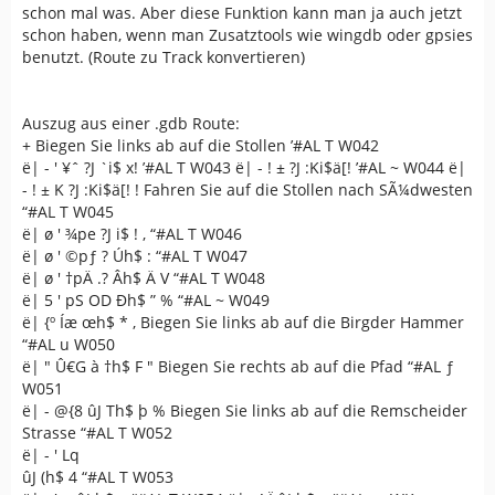
schon mal was. Aber diese Funktion kann man ja auch jetzt
schon haben, wenn man Zusatztools wie wingdb oder gpsies
benutzt. (Route zu Track konvertieren)
Auszug aus einer .gdb Route:
+ Biegen Sie links ab auf die Stollen ’#AL T W042
ë| - ' ¥ˆ ?J `i$ x! ’#AL T W043 ë| - ! ± ?J :Ki$ä[! ’#AL ~ W044 ë|
- ! ± K ?J :Ki$ä[! ! Fahren Sie auf die Stollen nach SÃ¼dwesten
“#AL T W045
ë| ø ' ¾pe ?J i$ ! , “#AL T W046
ë| ø ' ©pƒ ? Úh$ : “#AL T W047
ë| ø ' †pÄ .? Âh$ Ä V “#AL T W048
ë| 5 ' pS OD Ðh$ ” % “#AL ~ W049
ë| {º Íæ œh$ * ‚ Biegen Sie links ab auf die Birgder Hammer
“#AL u W050
ë| " Û€G à †h$ F " Biegen Sie rechts ab auf die Pfad “#AL ƒ
W051
ë| - @{8 ûJ Th$ þ % Biegen Sie links ab auf die Remscheider
Strasse “#AL T W052
ë| - ' Lq
ûJ (h$ 4 “#AL T W053