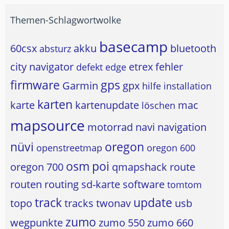
Themen-Schlagwortwolke
basecamp
60csx
akku
bluetooth
absturz
city navigator
etrex
fehler
defekt
edge
firmware
gps
Garmin
gpx
hilfe
installation
karten
karte
kartenupdate
mac
löschen
mapsource
motorrad
navi
navigation
nüvi
oregon
openstreetmap
oregon 600
osm
poi
oregon 700
qmapshack
route
routen
routing
sd-karte
software
tomtom
track
update
topo
tracks
twonav
usb
zumo
wegpunkte
zumo 550
zumo 660