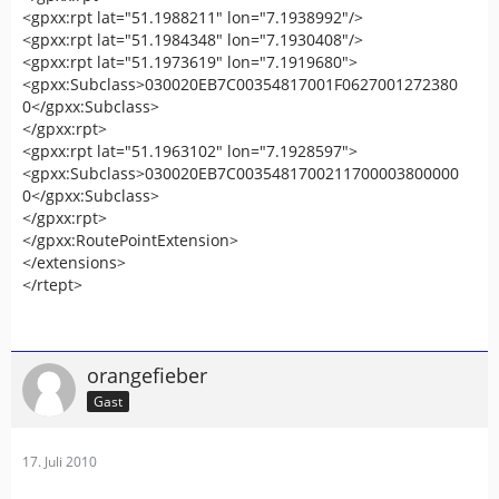
<gpxx:rpt lat="51.1988211" lon="7.1938992"/>
<gpxx:rpt lat="51.1984348" lon="7.1930408"/>
<gpxx:rpt lat="51.1973619" lon="7.1919680">
<gpxx:Subclass>030020EB7C00354817001F0627001272380
0</gpxx:Subclass>
</gpxx:rpt>
<gpxx:rpt lat="51.1963102" lon="7.1928597">
<gpxx:Subclass>030020EB7C0035481700211700003800000
0</gpxx:Subclass>
</gpxx:rpt>
</gpxx:RoutePointExtension>
</extensions>
</rtept>
orangefieber
Gast
17. Juli 2010