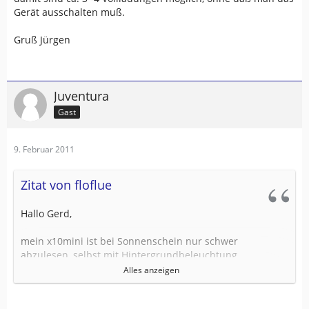
Gerät ausschalten muß.
Gruß Jürgen
Juventura
Gast
9. Februar 2011
Zitat von floflue
Hallo Gerd,
mein x10mini ist bei Sonnenschein nur schwer
abzulesen, selbst mit Hintergrundbeleuchtung.
Alles anzeigen
Weiterhin ist die Trackaufzeichnung bescheiden...
Ungenau und "zappelt" sobald keine freie Sicht zum