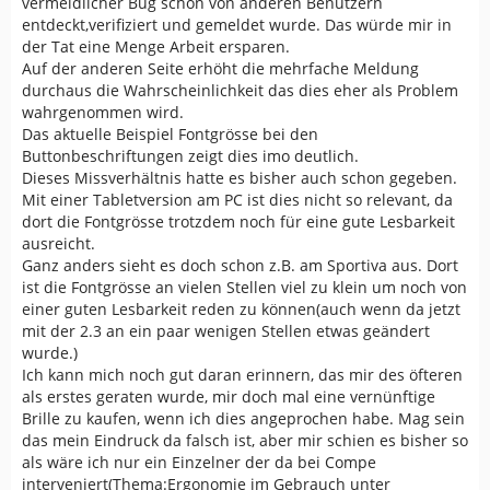
vermeidlicher Bug schon von anderen Benutzern
entdeckt,verifiziert und gemeldet wurde. Das würde mir in
der Tat eine Menge Arbeit ersparen.
Auf der anderen Seite erhöht die mehrfache Meldung
durchaus die Wahrscheinlichkeit das dies eher als Problem
wahrgenommen wird.
Das aktuelle Beispiel Fontgrösse bei den
Buttonbeschriftungen zeigt dies imo deutlich.
Dieses Missverhältnis hatte es bisher auch schon gegeben.
Mit einer Tabletversion am PC ist dies nicht so relevant, da
dort die Fontgrösse trotzdem noch für eine gute Lesbarkeit
ausreicht.
Ganz anders sieht es doch schon z.B. am Sportiva aus. Dort
ist die Fontgrösse an vielen Stellen viel zu klein um noch von
einer guten Lesbarkeit reden zu können(auch wenn da jetzt
mit der 2.3 an ein paar wenigen Stellen etwas geändert
wurde.)
Ich kann mich noch gut daran erinnern, das mir des öfteren
als erstes geraten wurde, mir doch mal eine vernünftige
Brille zu kaufen, wenn ich dies angeprochen habe. Mag sein
das mein Eindruck da falsch ist, aber mir schien es bisher so
als wäre ich nur ein Einzelner der da bei Compe
interveniert(Thema:Ergonomie im Gebrauch unter