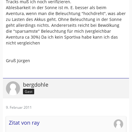
Himmel vorhanden ist.
Tracks muß ich noch verifizieren.
Ablesbarkeit in der Sonne ist m. E. besser als beim
Ich werde TwoNav Android als "Notfallsystem" auf
Aventura, wenn man die Beleuchtung "hochdreht", was aber
jedenfall verwenden und auch meiner Frau verpassen,
zu Lasten des Akkus geht. Ohne Beleuchtung in der Sonne
aber z.B. für Geocaching werde ich TwoNav Android ohne
geht allerdings nichts. Andererseits reicht bei Bewölkung
eine externe BT GPS Antenne nicht verwenden.
die "sparsamste" Beleuchtung für mich (vergleichbar
Aventura ca 30%) Da ich kein Sportiva habe kann ich das
Gruß
nicht vergleichen
Florian
Gruß Jürgen
bergdohle
Gast
9. Februar 2011
Zitat von ray