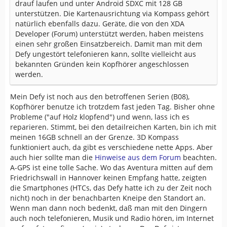
drauf laufen und unter Android SDXC mit 128 GB
unterstützen. Die Kartenausrichtung via Kompass gehört
natürlich ebenfalls dazu. Geräte, die von den XDA
Developer (Forum) unterstützt werden, haben meistens
einen sehr großen Einsatzbereich. Damit man mit dem
Defy ungestört telefonieren kann, sollte vielleicht aus
bekannten Gründen kein Kopfhörer angeschlossen
werden.
Mein Defy ist noch aus den betroffenen Serien (B08),
Kopfhörer benutze ich trotzdem fast jeden Tag. Bisher ohne
Probleme ("auf Holz klopfend") und wenn, lass ich es
reparieren. Stimmt, bei den detailreichen Karten, bin ich mit
meinen 16GB schnell an der Grenze. 3D Kompass
funktioniert auch, da gibt es verschiedene nette Apps. Aber
auch hier sollte man die
Hinweise aus dem Forum
beachten.
A-GPS ist eine tolle Sache. Wo das Aventura mitten auf dem
Friedrichswall in Hannover keinen Empfang hatte, zeigten
die Smartphones (HTCs, das Defy hatte ich zu der Zeit noch
nicht) noch in der benachbarten Kneipe den Standort an.
Wenn man dann noch bedenkt, daß man mit den Dingern
auch noch telefonieren, Musik und Radio hören, im Internet