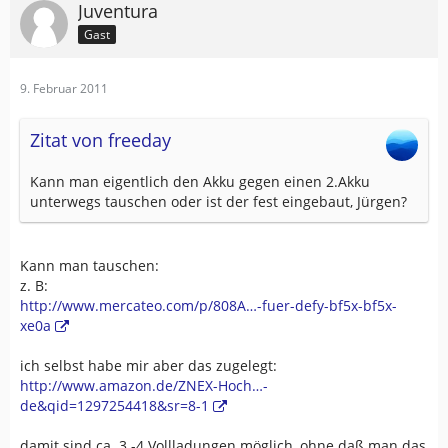
Juventura
Gast
9. Februar 2011
Zitat von freeday
Kann man eigentlich den Akku gegen einen 2.Akku
unterwegs tauschen oder ist der fest eingebaut, Jürgen?
Kann man tauschen:
z. B:
http://www.mercateo.com/p/808A…-fuer-defy-bf5x-bf5x-
xe0a
ich selbst habe mir aber das zugelegt:
http://www.amazon.de/ZNEX-Hoch…-
de&qid=1297254418&sr=8-1
damit sind ca. 3 -4 Vollladungen möglich, ohne daß man das