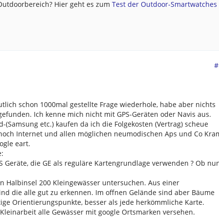
 Outdoorbereich? Hier geht es zum
Test der Outdoor-Smartwatches .
#
utlich schon 1000mal gestellte Frage wiederhole, habe aber nichts
gefunden. Ich kenne mich nicht mit GPS-Geräten oder Navis aus.
-(Samsung etc.) kaufen da ich die Folgekosten (Vertrag) scheue
noch Internet und allen möglichen neumodischen Aps und Co Kra
ogle eart.
:
PS Geräte, die GE als reguläre Kartengrundlage verwenden ? Ob nu
en Halbinsel 200 Kleingewässer untersuchen. Aus einer
nd die alle gut zu erkennen. Im offnen Gelände sind aber Bäume
ige Orientierungspunkte, besser als jede herkömmliche Karte.
Kleinarbeit alle Gewässer mit google Ortsmarken versehen.