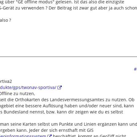
g über "GE offline modus" gelesen. Ist das also die einzigste
-Gerät zu verwenden ? Der Beitrag ist zwar gut aber ja auch scho
also ?
#
rtiva2
dukte/gps/twonav-sportiva/
ffline zu nutzen,
chkeit die Orthokarten des Landesvermessungsamtes zu nutzen. Ob
hgebiet eine bessere Auflösung haben und/oder neuer sind, kann
s Bundesland nennst, bzw. kann dir zeigen wie du es selbst
as man seine Karten selbst um Punkte und Linien ergänzen kann un
ergeben kann. Jeder der sich ernsthaft mit GIS
/Geoinformationssystem
beschäftigt, kommt an GeoTiff nicht