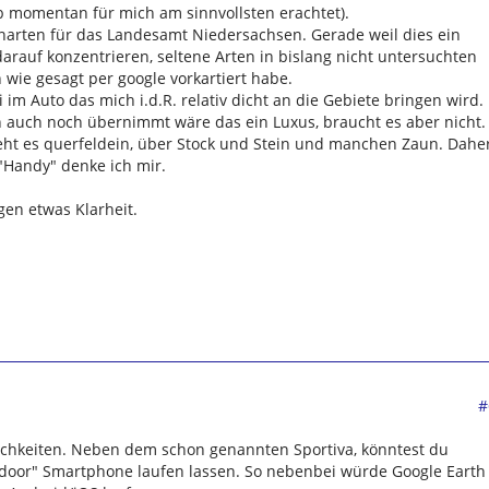
eb momentan für mich am sinnvollsten erachtet).
zenarten für das Landesamt Niedersachsen. Gerade weil dies ein
darauf konzentrieren, seltene Arten in bislang nicht untersuchten
 wie gesagt per google vorkartiert habe.
 im Auto das mich i.d.R. relativ dicht an die Gebiete bringen wird.
 auch noch übernimmt wäre das ein Luxus, braucht es aber nicht.
eht es querfeldein, über Stock und Stein und manchen Zaun. Dahe
 "Handy" denke ich mir.
en etwas Klarheit.
#
lichkeiten. Neben dem schon genannten Sportiva, könntest du
oor" Smartphone laufen lassen. So nebenbei würde Google Earth