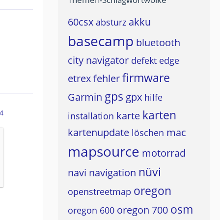
60csx
akku
absturz
basecamp
bluetooth
city navigator
defekt
edge
firmware
etrex
fehler
gps
Garmin
gpx
hilfe
karten
4
karte
installation
kartenupdate
mac
löschen
mapsource
motorrad
nüvi
navi
navigation
oregon
openstreetmap
osm
oregon 700
oregon 600