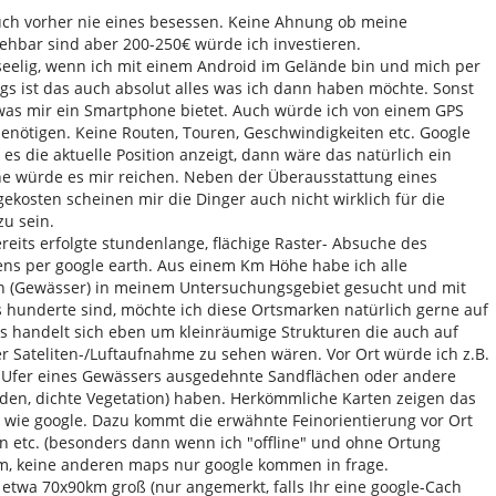
auch vorher nie eines besessen. Keine Ahnung ob meine
iehbar sind aber 200-250€ würde ich investieren.
t seelig, wenn ich mit einem Android im Gelände bin und mich per
ings ist das auch absolut alles was ich dann haben möchte. Sonst
was mir ein Smartphone bietet. Auch würde ich von einem GPS
benötigen. Keine Routen, Touren, Geschwindigkeiten etc. Google
es die aktuelle Position anzeigt, dann wäre das natürlich ein
e würde es mir reichen. Neben der Überausstattung eines
kosten scheinen mir die Dinger auch nicht wirklich für die
u sein.
reits erfolgte stundenlange, flächige Raster- Absuche des
ns per google earth. Aus einem Km Höhe habe ich alle
en (Gewässer) in meinem Untersuchungsgebiet gesucht und mit
 hunderte sind, möchte ich diese Ortsmarken natürlich gerne auf
s handelt sich eben um kleinräumige Strukturen die auch auf
er Sateliten-/Luftaufnahme zu sehen wären. Vor Ort würde ich z.B.
 Ufer eines Gewässers ausgedehnte Sandflächen oder andere
oden, dichte Vegetation) haben. Herkömmliche Karten zeigen das
 wie google. Dazu kommt die erwähnte Feinorientierung vor Ort
etc. (besonders dann wenn ich "offline" und ohne Ortung
um, keine anderen maps nur google kommen in frage.
st etwa 70x90km groß (nur angemerkt, falls Ihr eine google-Cach