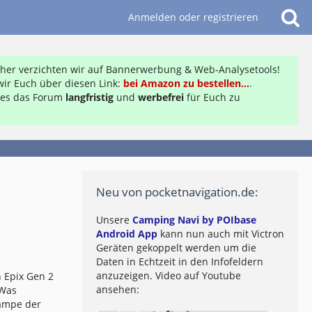
Anmelden oder registrieren
daher verzichten wir auf Bannerwerbung & Web-Analysetools!
ir Euch über diesen Link:
bei Amazon zu bestellen...
.
ft es das Forum
langfristig
und
werbefrei
für Euch zu
Neu von pocketnavigation.de:
Unsere
Camping Navi by POIbase
Android App
kann nun auch mit Victron
Geräten gekoppelt werden um die
Daten in Echtzeit in den Infofeldern
anzuzeigen. Video auf Youtube
 Epix Gen 2
ansehen:
 Was
lampe der