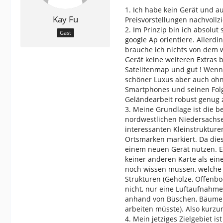
1. Ich habe kein Gerät und 
Kay Fu
Preisvorstellungen nachvollz
2. Im Prinzip bin ich absolu
Gast
google Ap orientiere. Allerd
brauche ich nichts von dem 
Gerät keine weiteren Extras 
Satelitenmap und gut ! Wenn 
schöner Luxus aber auch ohn
Smartphones und seinen Folge
Geländearbeit robust genug z
3. Meine Grundlage ist die be
nordwestlichen Niedersachse
interessanten Kleinstruktur
Ortsmarken markiert. Da dies
einem neuen Gerät nutzen. E
keiner anderen Karte als ein
noch wissen müssen, welche
Strukturen (Gehölze, Offenb
nicht, nur eine Luftaufnahme
anhand von Büschen, Bäumen 
arbeiten müsste). Also kurz
4. Mein jetziges Zielgebiet i