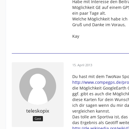
Habe mit Interesse den Beitra
Möglichkeit GE auf einem GPS
ein paar Tage alt.
Welche Möglichkeit habe ich 
Gruß und Danke im Voraus,
Kay
15. April 2013
Du hast mit dem TwoNav Spo
http://www.compegps.de/pro
die Möglichkeit GoogleEarth O
ggf. gibt es auch die Mögli
diese Karten für dein Wunsc
ich dir sagen wenn du mir da
teleskopix
vergleichen kannst.
Das tolle am Sportiva ist, d
Gast
das Ergebnis als Geotiff weit
http://de.wikipedia.org/wiki