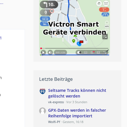
..
1
m
Letzte Beiträge
Seltsame Tracks können nicht
n
gelöscht werden
vk-express
Vor 3 Stunden
GPX-Daten werden in falscher
Reihenfolge importiert
Wolfi-Pf
Gestern, 16:18