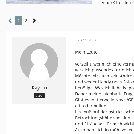
Fenix 7X für den
1
2
15. April 2013
Moin Leute,
verzeiht, wenn ich eine verm
wirklich passendes für mich 
Möchte mir auch kein Android
und weder Handy noch Foto 
Kay Fu
benötige. Was ich liebe ist go
Daher meine laienhafte Frage
Gast
Gibt es mittlerweile Navis/G
off- oder online.
Ich muß auf der ostfriesisch
Betrachtungshöhe von 1km si
und Sträucher für mich wicht
Auch habe ich in mühevoller 