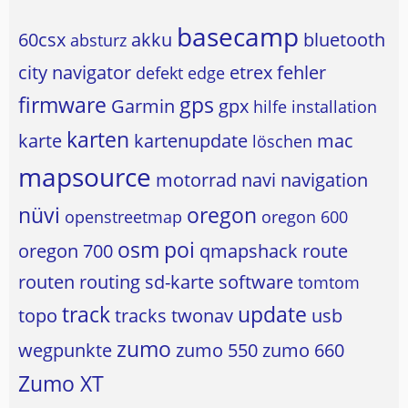
basecamp
60csx
akku
bluetooth
absturz
city navigator
etrex
fehler
defekt
edge
firmware
gps
Garmin
gpx
hilfe
installation
karten
karte
kartenupdate
mac
löschen
mapsource
motorrad
navi
navigation
nüvi
oregon
openstreetmap
oregon 600
osm
poi
oregon 700
qmapshack
route
routen
routing
sd-karte
software
tomtom
track
update
topo
tracks
twonav
usb
zumo
wegpunkte
zumo 550
zumo 660
Zumo XT