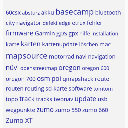
basecamp
60csx
akku
bluetooth
absturz
city navigator
etrex
fehler
defekt
edge
firmware
gps
Garmin
gpx
hilfe
installation
karten
karte
kartenupdate
mac
löschen
mapsource
motorrad
navi
navigation
nüvi
oregon
openstreetmap
oregon 600
osm
poi
oregon 700
qmapshack
route
routen
routing
sd-karte
software
tomtom
track
update
topo
tracks
twonav
usb
zumo
wegpunkte
zumo 550
zumo 660
Zumo XT