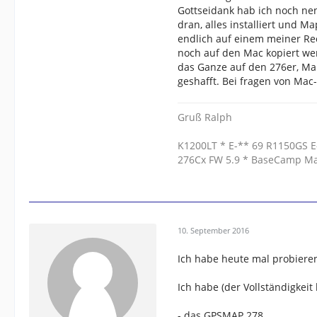
Gottseidank hab ich noch ne
dran, alles installiert und M
endlich auf einem meiner Rec
noch auf den Mac kopiert we
das Ganze auf den 276er, Map
geshafft. Bei fragen von Mac-
Gruß Ralph
K1200LT * E-** 69 R1150GS E
276Cx FW 5.9 * BaseCamp M
10. September 2016
Ich habe heute mal probieren
Ich habe (der Vollständigkei
- das GPSMAP 278