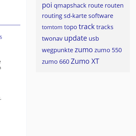
poi
qmapshack
route
routen
routing
sd-karte
software
track
topo
tracks
tomtom
update
5
twonav
usb
zumo
wegpunkte
zumo 550
Zumo XT
zumo 660
e
n
,