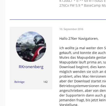
K1200LT * E-** 69 R1150GS E
276Cx FW 5.9 * BaseCamp M
10. September 2016
Hallo 276er Navigatoren,
ich wollte ja mal weiter den
gekauft, und konnte die auch
Mutes das Mapupdate gestarte
Mapupdate läuft prima an, s
RKronenberg
Download beginnt, dies kann
möglich wenden sie sich an 
probiert, alles Mac-Versione
aber der Download startet n
Beiträge
142
Betriebssystemversionen das
angeschrieben, aber von den
der Supporterin dann auch 
jemanden fragt, bis jetzt k
Vorstellung.