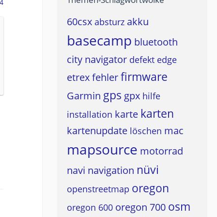
4
60csx
akku
absturz
basecamp
bluetooth
city navigator
defekt
edge
firmware
etrex
fehler
gps
Garmin
gpx
hilfe
karten
karte
installation
kartenupdate
mac
löschen
mapsource
motorrad
nüvi
navi
navigation
oregon
openstreetmap
osm
oregon 700
oregon 600