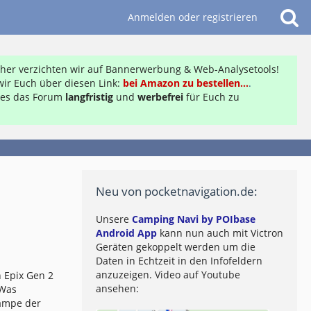
Anmelden oder registrieren
daher verzichten wir auf Bannerwerbung & Web-Analysetools!
ir Euch über diesen Link:
bei Amazon zu bestellen...
.
ft es das Forum
langfristig
und
werbefrei
für Euch zu
Neu von pocketnavigation.de:
Unsere
Camping Navi by POIbase
Android App
kann nun auch mit Victron
Geräten gekoppelt werden um die
Daten in Echtzeit in den Infofeldern
anzuzeigen. Video auf Youtube
 Epix Gen 2
ansehen:
 Was
lampe der