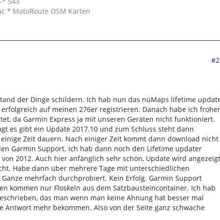
-* 543
ac * MotoRoute OSM Karten
#2
 Stand der Dinge schildern. Ich hab nun das nüMaps lifetime updat
 erfolgreich auf meinen 276er registrieren. Danach habe ich frohe
t, da Garmin Express ja mit unseren Geräten nicht funktioniert.
agt es gibt ein Update 2017.10 und zum Schluss steht dann
 einige Zeit dauern. Nach einiger Zeit kommt dann download nicht
den Garmin Support. Ich hab dann noch den Lifetime updater
n von 2012. Auch hier anfänglich sehr schön, Update wird angezeigt
icht. Habe dann über mehrere Tage mit unterschiedlichen
 Ganze mehrfach durchprobiert. Kein Erfolg. Garmin Support
en kommen nur Floskeln aus dem Satzbausteincontainer. Ich hab
geschrieben, das man wenn man keine Ahnung hat besser mal
eine Antwort mehr bekommen. Also von der Seite ganz schwache