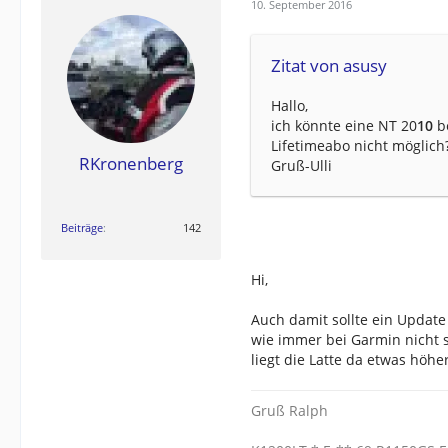
10. September 2016
Zitat von asusy
Hallo,
ich könnte eine NT 20
10
b
Lifetimeabo nicht möglich
RKronenberg
Gruß-Ulli
Beiträge
142
Hi,
Auch damit sollte ein Update
wie immer bei Garmin nicht 
liegt die Latte da etwas höher
Gruß Ralph