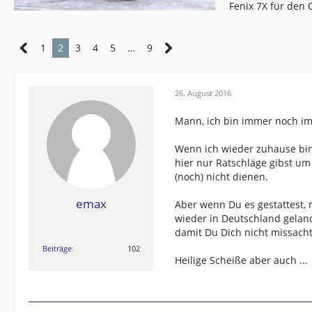
Fenix 7X für den
1
2
3
4
5
…
9
26. August 2016
Mann, ich bin immer noch im
Wenn ich wieder zuhause bin
hier nur Ratschläge gibst u
(noch) nicht dienen.
emax
Aber wenn Du es gestattest, 
wieder in Deutschland gelande
damit Du Dich nicht missacht
Beiträge
102
Heilige Scheiße aber auch ...