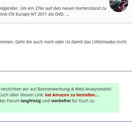
t folgender. Um ein 276c auf den neuen Kartenstand zu
ne CN Europe NT 2011 als DVD. ...
mmen. Geht die auch noch oder ist damit das Lifetimeabo nicht
r verzichten wir auf Bannerwerbung & Web-Analysetools!
Euch über diesen Link:
bei Amazon zu bestellen...
.
s das Forum
langfristig
und
werbefrei
für Euch zu