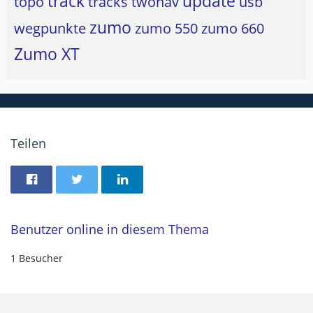
track
update
topo
tracks
twonav
usb
zumo
wegpunkte
zumo 550
zumo 660
Zumo XT
Teilen
Benutzer online in diesem Thema
1 Besucher