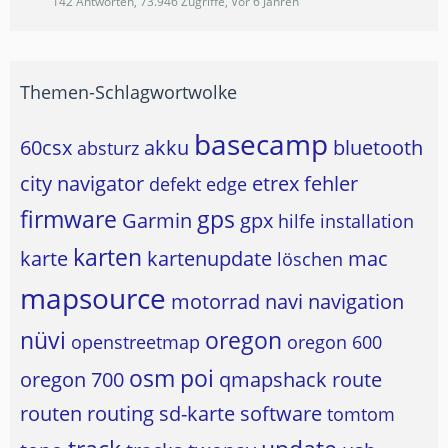
142 Antworten, 73.946 Zugriffe, Vor 6 Jahren
Themen-Schlagwortwolke
basecamp
60csx
akku
bluetooth
absturz
city navigator
etrex
fehler
defekt
edge
firmware
gps
Garmin
gpx
hilfe
installation
karten
karte
kartenupdate
mac
löschen
mapsource
motorrad
navi
navigation
nüvi
oregon
openstreetmap
oregon 600
osm
poi
oregon 700
qmapshack
route
routen
routing
sd-karte
software
tomtom