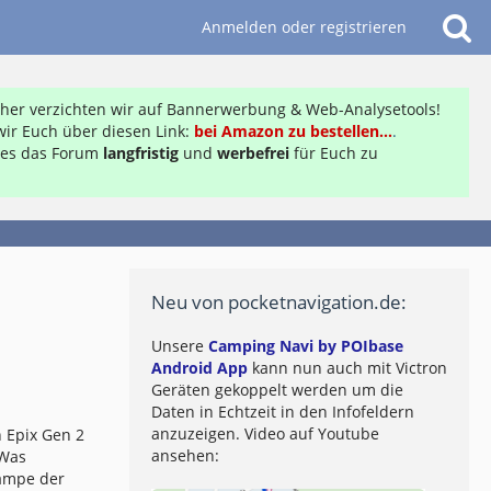
Anmelden oder registrieren
daher verzichten wir auf Bannerwerbung & Web-Analysetools!
ir Euch über diesen Link:
bei Amazon zu bestellen...
.
ft es das Forum
langfristig
und
werbefrei
für Euch zu
Neu von pocketnavigation.de:
Unsere
Camping Navi by POIbase
Android App
kann nun auch mit Victron
Geräten gekoppelt werden um die
Daten in Echtzeit in den Infofeldern
anzuzeigen. Video auf Youtube
 Epix Gen 2
ansehen:
 Was
lampe der