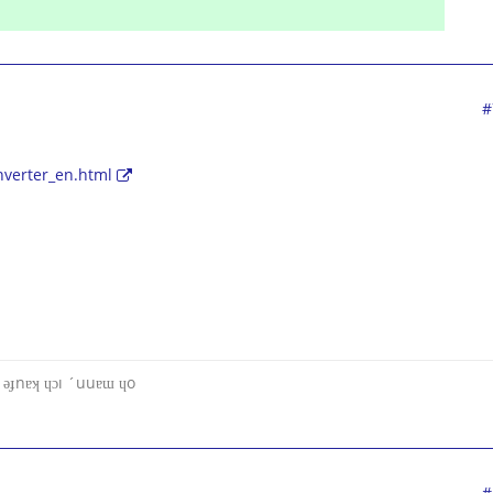
#
verter_en.html
u ǝɟnɐʞ ɥɔı ´uuɐɯ ɥo
#