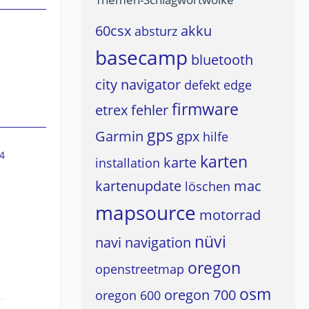
60csx
akku
absturz
basecamp
bluetooth
city navigator
defekt
edge
firmware
etrex
fehler
gps
Garmin
gpx
hilfe
4
karten
karte
installation
kartenupdate
mac
löschen
mapsource
motorrad
nüvi
navi
navigation
oregon
openstreetmap
osm
oregon 700
oregon 600