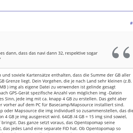
#
 es dann, dass das navi dann 32, respektive sogar
?
 und soviele Kartensätze enthalten, dass die Summe der GB aller
B Grenze liegt. Dein Vorgehen, die je nach Land sehr kleinen (z.B.
MB ) img als eigene Datei zu verwenden ist gelinde gesagt
nach GPS-Gerät spezifische Anzahl von möglichen img -Datein
es Sinn, jede img mit ca. knapp 4 GB zu erstellen. Das geht aber
der vorher auf dem PC für Basecamp/Mapsource installiert sind.
 oder Mapsource die img individuell so zusammenstellen, das di
n 4 GB je img ausgereizt wird. 64GB /4 GB = 15 img sind sowiel,
f bringst. Das ganze setzt voraus, das Opentopomap seine
t, das jedes Land eine separate FID hat. Ob Opentopomap so