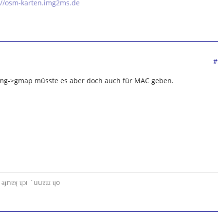
://osm-karten.img2ms.de
#
 img->gmap müsste es aber doch auch für MAC geben.
u ǝɟnɐʞ ɥɔı ´uuɐɯ ɥo