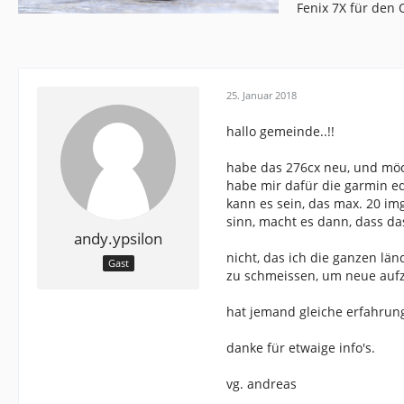
Fenix 7X für den
25. Januar 2018
hallo gemeinde..!!
habe das 276cx neu, und mö
habe mir dafür die garmin ed
kann es sein, das max. 20 im
sinn, macht es dann, dass das
andy.ypsilon
nicht, das ich die ganzen länd
Gast
zu schmeissen, um neue aufzu
hat jemand gleiche erfahrun
danke für etwaige info's.
vg. andreas