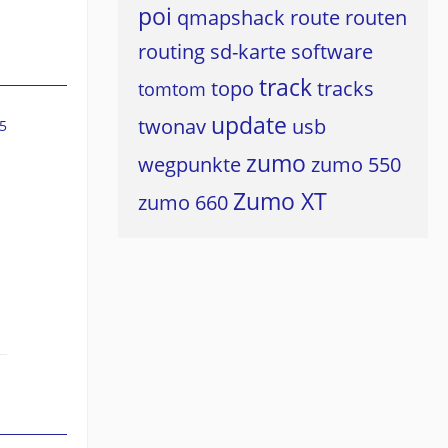
poi
qmapshack
route
routen
routing
sd-karte
software
track
topo
tracks
tomtom
update
twonav
usb
5
zumo
wegpunkte
zumo 550
Zumo XT
zumo 660