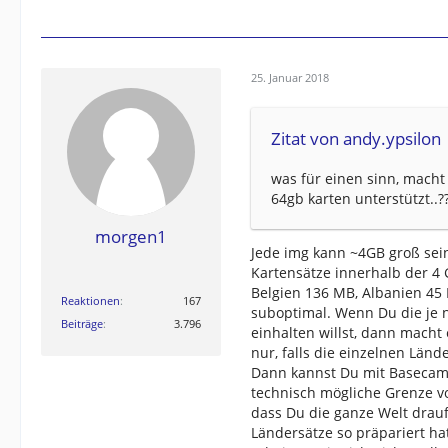
25. Januar 2018
Zitat von andy.ypsilon
was für einen sinn, macht
64gb karten unterstützt..?
morgen1
Jede img kann ~4GB groß sein
Kartensätze innerhalb der 4 G
Belgien 136 MB, Albanien 45 
Reaktionen
167
suboptimal. Wenn Du die je 
Beiträge
3.796
einhalten willst, dann macht 
nur, falls die einzelnen Län
Dann kannst Du mit Basecamp
technisch mögliche Grenze vo
dass Du die ganze Welt drau
Ländersätze so präpariert ha