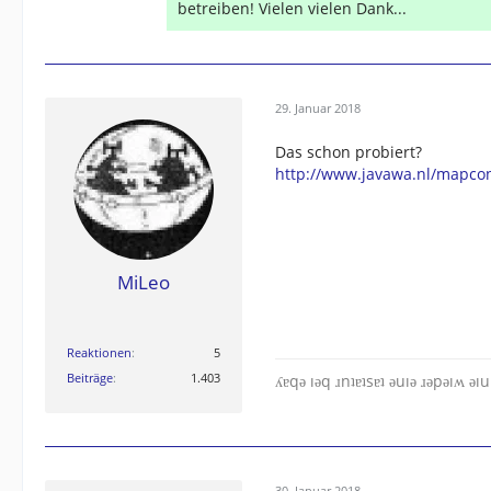
betreiben! Vielen vielen Dank...
29. Januar 2018
Das schon probiert?
http://www.javawa.nl/mapcon
MiLeo
Reaktionen
5
Beiträge
1.403
ʎɐqǝ ıǝq ɹnʇɐʇsɐʇ ǝuıǝ ɹǝpǝıʍ ǝı
30. Januar 2018