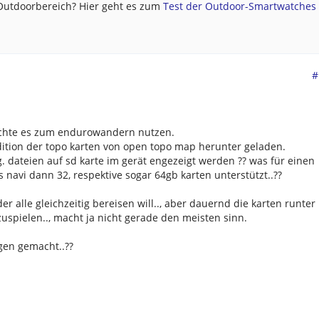
 Outdoorbereich? Hier geht es zum
Test der Outdoor-Smartwatches .
#
chte es zum endurowandern nutzen.
ition der topo karten von open topo map herunter geladen.
g. dateien auf sd karte im gerät engezeigt werden ?? was für einen
 navi dann 32, respektive sogar 64gb karten unterstützt..??
er alle gleichzeitig bereisen will.., aber dauernd die karten runter
spielen.., macht ja nicht gerade den meisten sinn.
gen gemacht..??