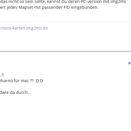
ls das nicht so sein sollte, kannst Du deren PC-version mit img2ms
iert jedes Mapset mit passender FID eingebunden.
://osm-karten.img2ms.de
#
.!!
pharm) für mac ?? :D:D
dwie da durch...