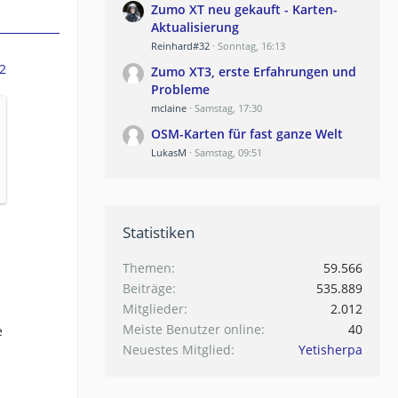
Zumo XT neu gekauft - Karten-
Aktualisierung
Reinhard#32
Sonntag, 16:13
2
Zumo XT3, erste Erfahrungen und
Probleme
mclaine
Samstag, 17:30
OSM-Karten für fast ganze Welt
LukasM
Samstag, 09:51
Statistiken
Themen
59.566
Beiträge
535.889
Mitglieder
2.012
Meiste Benutzer online
40
e
Neuestes Mitglied
Yetisherpa