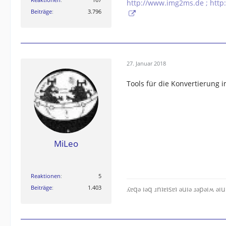
http://www.img2ms.de ; http
Beiträge
3.796
27. Januar 2018
Tools für die Konvertierung
MiLeo
Reaktionen
5
Beiträge
1.403
ʎɐqǝ ıǝq ɹnʇɐʇsɐʇ ǝuıǝ ɹǝpǝıʍ ǝı