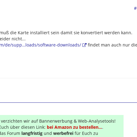
#
uß die Karte installiert sein damit sie konvertiert werden kann.
ider nicht...
om/de/supp…loads/software-downloads/
findet man auch nur di
r verzichten wir auf Bannerwerbung & Web-Analysetools!
Euch über diesen Link:
bei Amazon zu bestellen...
.
s das Forum
langfristig
und
werbefrei
für Euch zu