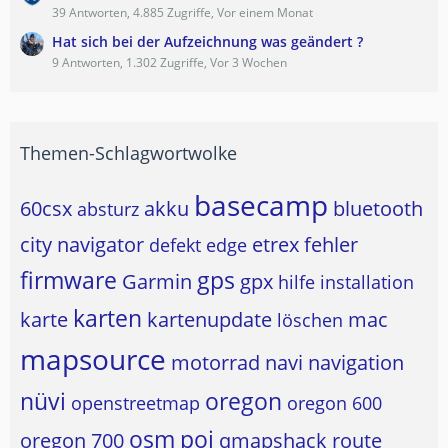
39 Antworten, 4.885 Zugriffe, Vor einem Monat
Hat sich bei der Aufzeichnung was geändert ?
9 Antworten, 1.302 Zugriffe, Vor 3 Wochen
Themen-Schlagwortwolke
basecamp
60csx
akku
bluetooth
absturz
city navigator
etrex
fehler
defekt
edge
firmware
gps
Garmin
gpx
hilfe
installation
karten
karte
kartenupdate
mac
löschen
mapsource
motorrad
navi
navigation
nüvi
oregon
openstreetmap
oregon 600
osm
poi
oregon 700
qmapshack
route