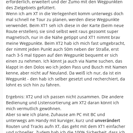
erforderlich, erweitert und der Zumo mit den Wegpunkten
des Zielgebiets gefüttert.
Wenn ich am XT in die Verlegenheit komm unterwegs doch
mal schnell ne Tour zu planen, werden diese Wegpunkte
verwendet. Beim XT1 seh ich diese in der Karte (beim neue
Route erstellen), sie sind selbst weit raus gezoomt super
magnetisch, nur in die Nähe getippt und XT1 nimmt brav
meine Wegpunkte. Beim XT2 hab ich mich fast umgebracht,
der nimmt jeden Punkt auch 50m neben der Straße, erst
nach 3-5 mal tippen auf den Wegpunkt bequemt er sich
einen zu nehmen. Ich könnt ja auch via Name suchen, das
klappt in den Dolos wo ich jeden Pass und Busch mit Namen
kenne, aber nicht auf Neuland. Da weiß ich nur, da ist ein
Wegpunkt - den hab ich selber gesetzt und recherchiert, da
lohnt es sich hin zu fahren.
Ergebnis: XT2 und ich passen nicht zusammen. Die andere
Bedienung und Listensortierung am XT2 daran könnt ich
mich vermutlich gewöhnen.
Aber so wie ich plane, Zuhause am PC mit BC und
unterwegs am Handy mit kurviger, kurz und
unverändert
Routen und Tracks aufn XT, das geht mit dem XT1 einfacher
und schneller. Zudem hab ich die 100% Sicherheit, dass ich