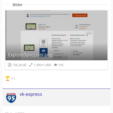
Bilder
ExploreSyncLists.png
156,26 kB
1.390×1.068
145
1
vk-express