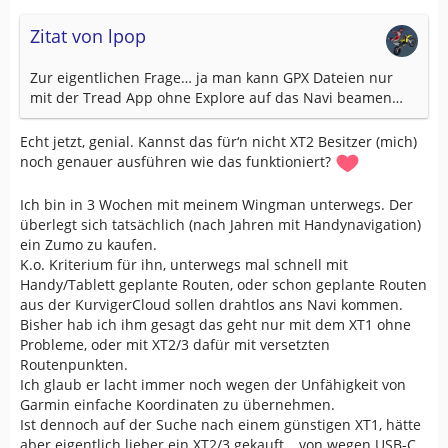
Zitat von lpop
Zur eigentlichen Frage… ja man kann GPX Dateien nur
mit der Tread App ohne Explore auf das Navi beamen…
Echt jetzt, genial. Kannst das für‘n nicht XT2 Besitzer (mich)
noch genauer ausführen wie das funktioniert?
Ich bin in 3 Wochen mit meinem Wingman unterwegs. Der
überlegt sich tatsächlich (nach Jahren mit Handynavigation)
ein Zumo zu kaufen.
K.o. Kriterium für ihn, unterwegs mal schnell mit
Handy/Tablett geplante Routen, oder schon geplante Routen
aus der KurvigerCloud sollen drahtlos ans Navi kommen.
Bisher hab ich ihm gesagt das geht nur mit dem XT1 ohne
Probleme,
oder mit XT2/3 dafür mit versetzten
Routenpunkten.
Ich glaub er lacht immer noch wegen der Unfähigkeit von
Garmin einfache Koordinaten zu übernehmen
.
Ist dennoch auf der Suche nach einem günstigen XT1, hätte
aber eigentlich lieber ein XT2/3 gekauft… von wegen USB-C