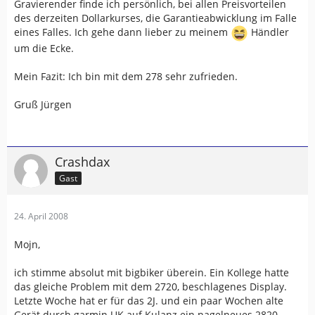
Gravierender finde ich persönlich, bei allen Preisvorteilen
des derzeiten Dollarkurses, die Garantieabwicklung im Falle
eines Falles. Ich gehe dann lieber zu meinem
Händler
um die Ecke.
Mein Fazit: Ich bin mit dem 278 sehr zufrieden.
Gruß Jürgen
Crashdax
Gast
24. April 2008
Mojn,
ich stimme absolut mit bigbiker überein. Ein Kollege hatte
das gleiche Problem mit dem 2720, beschlagenes Display.
Letzte Woche hat er für das 2J. und ein paar Wochen alte
Gerät durch garmin UK auf Kulanz ein nagelneues 2820