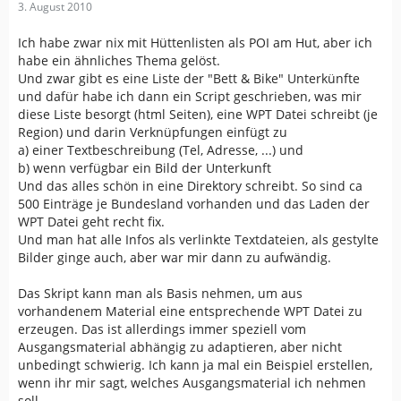
3. August 2010
Ich habe zwar nix mit Hüttenlisten als POI am Hut, aber ich
habe ein ähnliches Thema gelöst.
Und zwar gibt es eine Liste der "Bett & Bike" Unterkünfte
und dafür habe ich dann ein Script geschrieben, was mir
diese Liste besorgt (html Seiten), eine WPT Datei schreibt (je
Region) und darin Verknüpfungen einfügt zu
a) einer Textbeschreibung (Tel, Adresse, ...) und
b) wenn verfügbar ein Bild der Unterkunft
Und das alles schön in eine Direktory schreibt. So sind ca
500 Einträge je Bundesland vorhanden und das Laden der
WPT Datei geht recht fix.
Und man hat alle Infos als verlinkte Textdateien, als gestylte
Bilder ginge auch, aber war mir dann zu aufwändig.
Das Skript kann man als Basis nehmen, um aus
vorhandenem Material eine entsprechende WPT Datei zu
erzeugen. Das ist allerdings immer speziell vom
Ausgangsmaterial abhängig zu adaptieren, aber nicht
unbedingt schwierig. Ich kann ja mal ein Beispiel erstellen,
wenn ihr mir sagt, welches Ausgangsmaterial ich nehmen
soll.