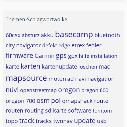
Themen-Schlagwortwolke
basecamp
60csx
akku
bluetooth
absturz
city navigator
etrex
fehler
defekt
edge
firmware
gps
Garmin
gpx
hilfe
installation
karten
karte
kartenupdate
mac
löschen
mapsource
motorrad
navi
navigation
nüvi
oregon
openstreetmap
oregon 600
osm
poi
oregon 700
qmapshack
route
routen
routing
sd-karte
software
tomtom
track
update
topo
tracks
twonav
usb