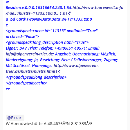
w
Residence,0,0.0,16316664,248,1,55,
http://www.tourenwelt.info
/hue…?huette=11333,100.0,,-1,0
a \Sd Card\TwoNavData\Data\WPT\11333.txt,0
e
<groundspeak:cache id="11333" available="True"
archived="False">
<groundspeak:long_description html="True">
Eigner: DAV Trier; Telefon: +49(0)651 49571; Email:
info@alpenverein-trier.de
; Angebot: Übernachtung: Möglich,
Kindereignung: Ja, Bewirtung: Nein / Selbstversorger, Zugang:
Mit Schlüssel; Homepage:
http://www.alpenverein-
trier.de/huette/huette.html
</groundspeak:long_description>
</groundspeak:cache>
ee
Ekkart
W Abendwieshütte A 48.4676ÂºN 8.31333ÂºE