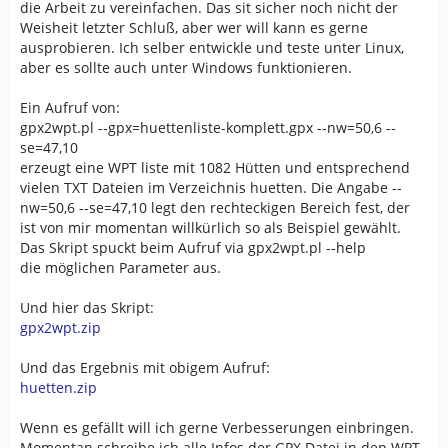
die Arbeit zu vereinfachen. Das sit sicher noch nicht der
Weisheit letzter Schluß, aber wer will kann es gerne
ausprobieren. Ich selber entwickle und teste unter Linux,
aber es sollte auch unter Windows funktionieren.
Ein Aufruf von:
gpx2wpt.pl --gpx=huettenliste-komplett.gpx --nw=50,6 --
se=47,10
erzeugt eine WPT liste mit 1082 Hütten und entsprechend
vielen TXT Dateien im Verzeichnis huetten. Die Angabe --
nw=50,6 --se=47,10 legt den rechteckigen Bereich fest, der
ist von mir momentan willkürlich so als Beispiel gewählt.
Das Skript spuckt beim Aufruf via gpx2wpt.pl --help
die möglichen Parameter aus.
Und hier das Skript:
gpx2wpt.zip
Und das Ergebnis mit obigem Aufruf:
huetten.zip
Wenn es gefällt will ich gerne Verbesserungen einbringen.
Momentan schreibe ich alle Infos der GPX Datei in den WPT