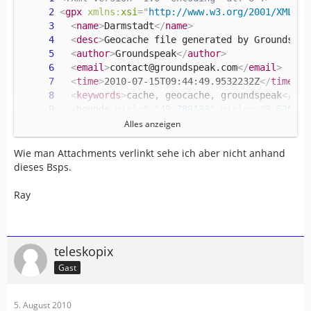
<
gpx
xmlns:
xsi
=
"
http://www.w3.org/2001/XMLSch
<
name
>
Darmstadt
</
name
>
<
desc
>
Geocache file generated by Groundspea
<
author
>
Groundspeak
</
author
>
<
email
>
contact@groundspeak.com
</
email
>
<
time
>
2010-07-15T09:44:49.9532232Z
</
time
>
<
keywords
>
cache, geocache, groundspeak
</
key
<
bounds
minlat
=
"
49.788133
"
minlon
=
"
8.520817
<
wpt
lat
=
"
49.872733
"
lon
=
"
8.6514
"
>
Alles anzeigen
<
time
>
2004-06-22T07:00:00Z
</
time
>
<
name
>
GCJRW6
</
name
>
Wie man Attachments verlinkt sehe ich aber nicht anhand
<
desc
>
Langer Ludwig by Aradilla, Traditio
dieses Bsps.
<
url
>
http://www.geocaching.com/seek/cache
<
urlname
>
Langer Ludwig
</
urlname
>
Ray
<
sym
>
Geocache
</
sym
>
<
type
>
Geocache|Traditional Cache
</
type
>
<
groundspeak:
cache
id
=
"
149025
"
available
=
<
groundspeak:
name
>
Langer Ludwig
</
ground
teleskopix
<
groundspeak:
placed_by
>
Aradilla
</
ground
Gast
<
groundspeak:
owner
id
=
"
169564
"
>
Aradilla
<
groundspeak:
type
>
Traditional Cache
</
gr
<
groundspeak:
container
>
Micro
</
groundspe
5. August 2010