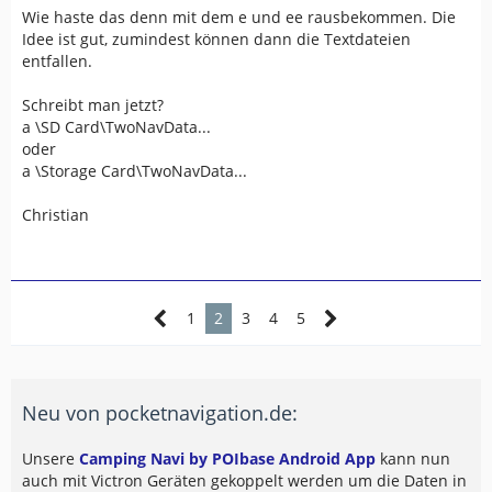
Wie haste das denn mit dem e und ee rausbekommen. Die
Idee ist gut, zumindest können dann die Textdateien
entfallen.
Schreibt man jetzt?
a \SD Card\TwoNavData...
oder
a \Storage Card\TwoNavData...
Christian
1
2
3
4
5
Neu von pocketnavigation.de:
Unsere
Camping Navi by POIbase Android App
kann nun
auch mit Victron Geräten gekoppelt werden um die Daten in