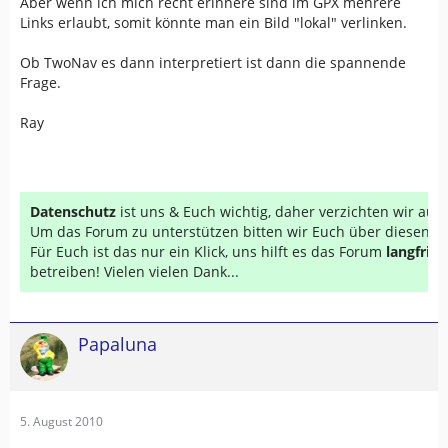
Aber wenn ich mich recht erinnere sind im GPX mehrere
<
groundspeak:
finder
id
=
"
3472419
"
>
Di
Links erlaubt, somit könnte man ein Bild "lokal" verlinken.
<
groundspeak:
text
encoded
=
"
False
"
>
N
TFTC
</
groundspeak:
text
>
Ob TwoNav es dann interpretiert ist dann die spannende
</
groundspeak:
log
>
Frage.
<
groundspeak:
log
id
=
"
116677453
"
>
<
groundspeak:
date
>
2010-07-12T07:00:
Ray
<
groundspeak:
type
>
Found it
</
grounds
<
groundspeak:
finder
id
=
"
3298022
"
>
Be
<
groundspeak:
text
encoded
=
"
False
"
>
H
</
groundspeak:
log
>
<
groundspeak:
log
id
=
"
116430010
"
>
Datenschutz
ist uns & Euch wichtig, daher verzichten wir au
<
groundspeak:
date
>
2010-07-11T19:00:
Um das Forum zu unterstützen bitten wir Euch über diesen Li
<
groundspeak:
type
>
Found it
</
grounds
Für Euch ist das nur ein Klick, uns hilft es das Forum
langfrist
<
groundspeak:
finder
id
=
"
2273652
"
>
Ji
betreiben! Vielen vielen Dank...
<
groundspeak:
text
encoded
=
"
False
"
>
W
</
groundspeak:
log
>
<
groundspeak:
log
id
=
"
116203797
"
>
Papaluna
<
groundspeak:
date
>
2010-07-09T19:00:
<
groundspeak:
type
>
Found it
</
grounds
<
groundspeak:
finder
id
=
"
3008675
"
>
ca
<
groundspeak:
text
encoded
=
"
False
"
>
E
5. August 2010
So konnte ich das Teil ENDLICH loggen.
Danke für´s Verstecken. War ne echte Nuß wege