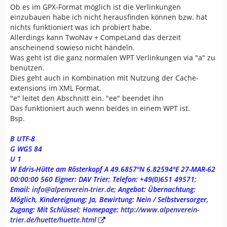
Ob es im GPX-Format möglich ist die Verlinkungen
Schöne Grüße aus Göttingen
</
groundspeak:
text
>
einzubauen habe ich nicht herausfinden können bzw. hat
</
groundspeak:
log
>
nichts funktioniert was ich probiert habe.
</
groundspeak:
logs
>
Allerdings kann TwoNav + CompeLand das derzeit
<
groundspeak:
travelbugs
>
anscheinend sowieso nicht händeln.
<
groundspeak:
travelbug
id
=
"
1800870
"
r
Was geht ist die ganz normalen WPT Verlinkungen via "a" zu
<
groundspeak:
name
>
Heiko's mGC Found
benutzen.
</
groundspeak:
travelbug
>
Dies geht auch in Kombination mit Nutzung der Cache-
</
groundspeak:
travelbugs
>
extensions im XML Format.
</
groundspeak:
cache
>
"e" leitet den Abschnitt ein. "ee" beendet ihn
</
wpt
>
Das funktioniert auch wenn beides in einem WPT ist.
</
gpx
>
Bsp.
B UTF-8
G WGS 84
U 1
W Edris-Hütte am Rösterkopf A 49.6857ºN 6.82594ºE 27-MAR-62
00:00:00 560 Eigner: DAV Trier; Telefon: +49(0)651 49571;
Email:
info@alpenverein-trier.de
; Angebot: Übernachtung:
Möglich, Kindereignung: Ja, Bewirtung: Nein / Selbstversorger,
Zugang: Mit Schlüssel; Homepage:
http://www.alpenverein-
trier.de/huette/huette.html