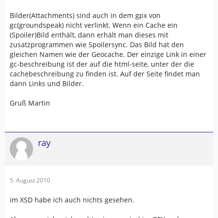
<
groundspeak:
difficulty
>
2
</
groundspeak:
<
groundspeak:
terrain
>
1
</
groundspeak:
ter
Bilder(Attachments) sind auch in dem gpx von
<
groundspeak:
country
>
Germany
</
groundspe
gc(groundspeak) nicht verlinkt. Wenn ein Cache ein
<
groundspeak:
state
>
Hessen
</
groundspeak:
(Spoiler)Bild enthält, dann erhält man dieses mit
<
groundspeak:
short_description
html
=
"
Fa
zusatzprogrammen wie Spoilersync. Das Bild hat den
<
groundspeak:
long_description
html
=
"
Fal
gleichen Namen wie der Geocache. Der einzige Link in einer
gc-beschreibung ist der auf die html-seite, unter der die
cachebeschreibung zu finden ist. Auf der Seite findet man
Noch eine Bitte: Achtet darauf, dass der Cach
dann Links und Bilder.
Noch ein Hinweis: Zeitweise hängen wohl Leute
Nachdem der Cache aufgrund von "Restaurierung
Gruß Martin
<
groundspeak:
encoded_hints
>
Es muss eine
<
groundspeak:
logs
>
<
groundspeak:
log
id
=
"
116908308
"
>
ray
<
groundspeak:
date
>
2010-07-14T19:00:
<
groundspeak:
type
>
Found it
</
grounds
<
groundspeak:
finder
id
=
"
3524350
"
>
Sl
<
groundspeak:
text
encoded
=
"
False
"
>
G
</
groundspeak:
log
>
5. August 2010
<
groundspeak:
log
id
=
"
116849731
"
>
im XSD habe ich auch nichts gesehen.
<
groundspeak:
date
>
2010-07-13T19:00:
<
groundspeak:
type
>
Found it
</
grounds