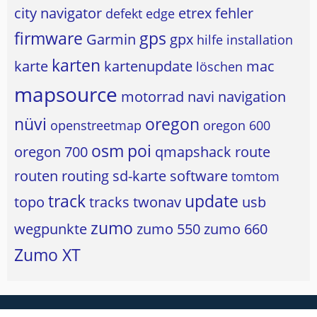
city navigator
etrex
fehler
defekt
edge
firmware
gps
Garmin
gpx
hilfe
installation
karten
karte
kartenupdate
mac
löschen
mapsource
motorrad
navi
navigation
nüvi
oregon
openstreetmap
oregon 600
osm
poi
oregon 700
qmapshack
route
routen
routing
sd-karte
software
tomtom
track
update
topo
tracks
twonav
usb
zumo
wegpunkte
zumo 550
zumo 660
Zumo XT