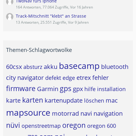
TwoNav fürs Iphone
164 Antworten, 77.064 Zugriffe, Vor 16 Jahren
Track-Mitschnitt "klebt" an Strasse
13 Antworten, 25.551 Zugriffe, Vor 9 Jahren
Themen-Schlagwortwolke
basecamp
60csx
akku
bluetooth
absturz
city navigator
etrex
fehler
defekt
edge
firmware
gps
Garmin
gpx
hilfe
installation
karten
karte
kartenupdate
mac
löschen
mapsource
motorrad
navi
navigation
nüvi
oregon
openstreetmap
oregon 600