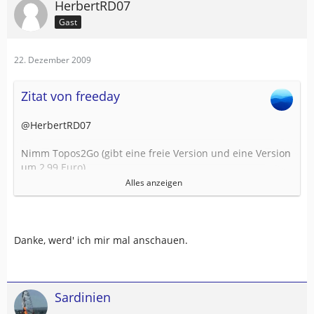
HerbertRD07
Gast
22. Dezember 2009
Zitat von freeday
@HerbertRD07
Nimm Topos2Go (gibt eine freie Version und eine Version
um 2,99 Euro)
Ich habe ganz Österreich (Amap) damit auf dem iPhone -
Alles anzeigen
funktioniert sehr gut (Die Einschränkung mit 2-3 Stunden
Betriebsdauer mit GPS habe ich schon erwähnt)
http://www.cynicsoftware.com/topos2go/screenshots.htm
Danke, werd' ich mir mal anschauen.
l
CompeGps wird kaum billiger sein.
Sardinien