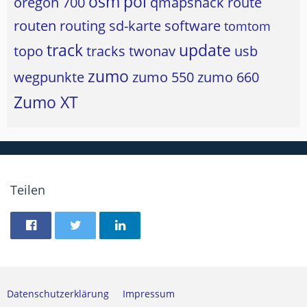
osm
poi
oregon 700
qmapshack
route
routen
routing
sd-karte
software
tomtom
track
update
topo
tracks
twonav
usb
zumo
wegpunkte
zumo 550
zumo 660
Zumo XT
Teilen
Datenschutzerklärung
Impressum