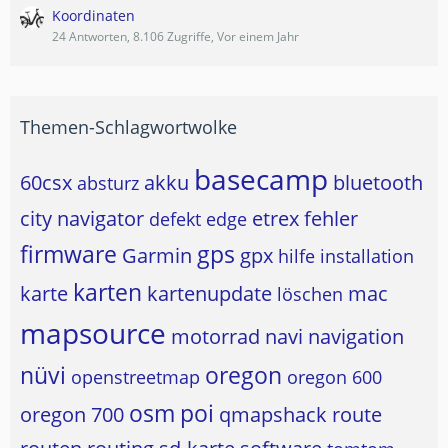
Koordinaten
24 Antworten, 8.106 Zugriffe, Vor einem Jahr
Themen-Schlagwortwolke
basecamp
60csx
akku
bluetooth
absturz
city navigator
etrex
fehler
defekt
edge
firmware
gps
Garmin
gpx
hilfe
installation
karten
karte
kartenupdate
mac
löschen
mapsource
motorrad
navi
navigation
nüvi
oregon
openstreetmap
oregon 600
osm
poi
oregon 700
qmapshack
route