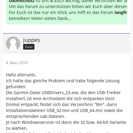
Datenschutz
ist uns & Euch wichtig, daher verzichten wir au
Um das Forum zu unterstützen bitten wir Euch über diesen Li
Für Euch ist das nur ein Klick, uns hilft es das Forum
langfrist
betreiben! Vielen vielen Dank...
juppes
Gast
4. März 2010
Hallo allerseits,
ich hatte das gleiche Problem und habe folgende Lösung
gefunden:
Die Garmin-Datei USBDrivers_23.exe, die den USB-Treiber
installiert, ist eine Archivdatei die sich entpacken lässt.
Einmal entpackt, findet sich das Verzeichnis "Bin", darin
Installationsdateien USB_32.msi und USB_64.msi sowie die
entsprechenden cab-Dateien.
Je nach Windowsversion ist dann die 32 bzw. 64-bit Variante
zu wählen.