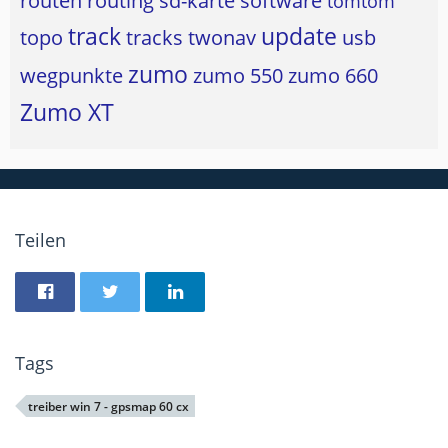
routen
routing
sd-karte
software
tomtom
track
update
topo
tracks
twonav
usb
zumo
wegpunkte
zumo 550
zumo 660
Zumo XT
Teilen
Tags
treiber win 7 - gpsmap 60 cx