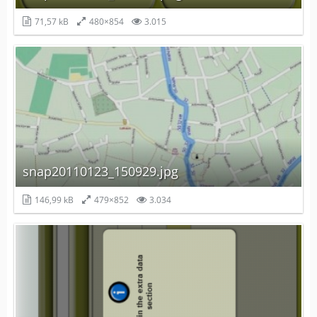
71,57 kB
480×854
3.015
snap20110123_150929.jpg
146,99 kB
479×852
3.034