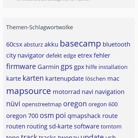
Themen-Schlagwortwolke
basecamp
60csx
akku
bluetooth
absturz
city navigator
etrex
fehler
defekt
edge
firmware
gps
Garmin
gpx
hilfe
installation
karten
karte
kartenupdate
mac
löschen
mapsource
motorrad
navi
navigation
nüvi
oregon
openstreetmap
oregon 600
osm
poi
oregon 700
qmapshack
route
routen
routing
sd-karte
software
tomtom
track
update
topo
tracks
twonav
usb