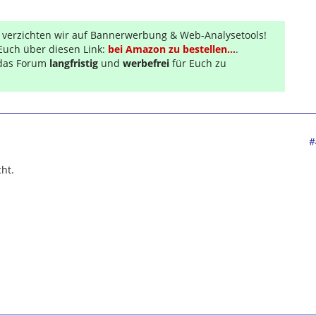
r verzichten wir auf Bannerwerbung & Web-Analysetools!
Euch über diesen Link:
bei Amazon zu bestellen...
.
s das Forum
langfristig
und
werbefrei
für Euch zu
#
ht.