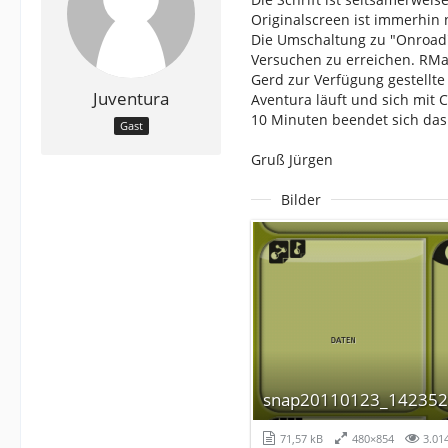
Originalscreen ist immerhin nu
Die Umschaltung zu "Onroad" 
Versuchen zu erreichen. RMap
Gerd zur Verfügung gestellte
Juventura
Aventura läuft und sich mit C
10 Minuten beendet sich das
Gast
Gruß Jürgen
Bilder
snap20110123_142352
71,57 kB
480×854
3.01