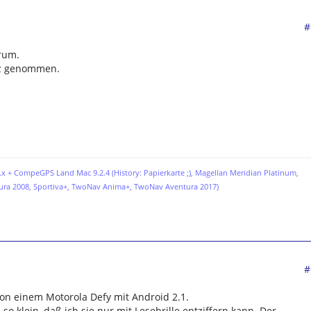
#
rum.
tz genommen.
x + CompeGPS Land Mac 9.2.4 (History: Papierkarte ;),
Magellan Meridian Platinum,
ura 2008, Sportiva+, TwoNav Anima+, TwoNav Aventura 2017)
#
on einem Motorola Defy mit Android 2.1.
 so klein, daß ich sie nur mit Lesebrille entziffern kann. Der