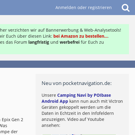
Anmelden oder registrieren
daher verzichten wir auf Bannerwerbung & Web-Analysetools!
ir Euch über diesen Link:
bei Amazon zu bestellen...
.
ft es das Forum
langfristig
und
werbefrei
für Euch zu
Neu von pocketnavigation.de:
Unsere
Camping Navi by POIbase
Android App
kann nun auch mit Victron
Geräten gekoppelt werden um die
Daten in Echtzeit in den Infofeldern
anzuzeigen. Video auf Youtube
 Epix Gen 2
ansehen:
 Was
lampe der