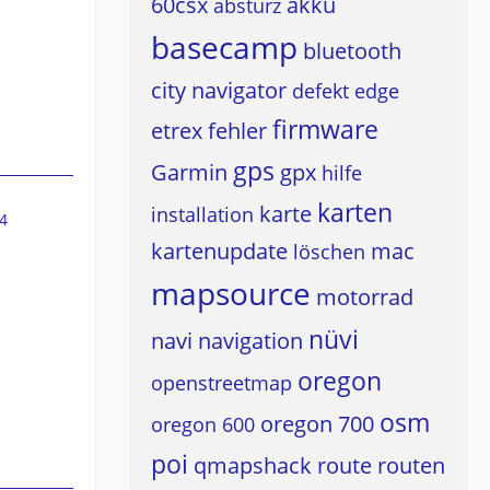
60csx
akku
absturz
basecamp
bluetooth
city navigator
defekt
edge
firmware
etrex
fehler
gps
Garmin
gpx
hilfe
karten
karte
installation
4
kartenupdate
mac
löschen
mapsource
motorrad
nüvi
navi
navigation
oregon
openstreetmap
osm
oregon 700
oregon 600
poi
qmapshack
route
routen