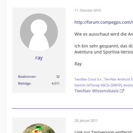
11. Oktober 2010
http://forum.compegps.com
Wie es ausschaut wird die A
Ich bin sehr gespannt, das d
Aventura und Sportiva-Versi
ray
Ray
Reaktionen
32
TwoNav Cross 5.x , TwoNav Android 5.
Beiträge
4.011
Garmin GPSmap 60CSx (SIRF3!), Avent
TwoNav Wissensbasis
20. Januar 2011
Link zur Testversion entfern