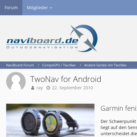
Forum
Mitglieder
NaviBoard Forum
CompeGPS / TwoNav
Andere Geräte mit TwoNav
TwoNav for Android
ray
22. September 2010
Garmin feni
Der Schwerpunkt 
liegt auf den Se
unterscheidet di