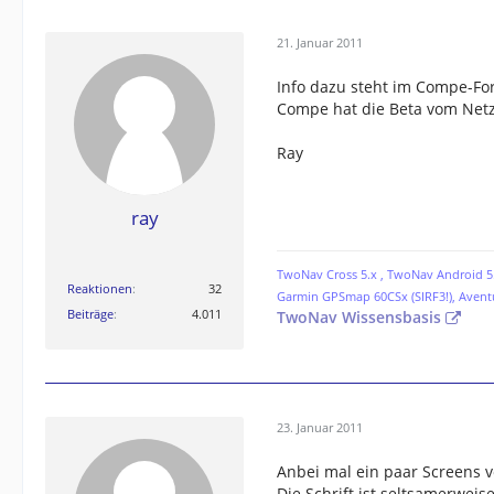
21. Januar 2011
Info dazu steht im Compe-Fo
Compe hat die Beta vom Ne
Ray
ray
TwoNav Cross 5.x , TwoNav Android 5.
Reaktionen
32
Garmin GPSmap 60CSx (SIRF3!), Avent
Beiträge
4.011
TwoNav Wissensbasis
23. Januar 2011
Anbei mal ein paar Screens v
Die Schrift ist seltsamerweise