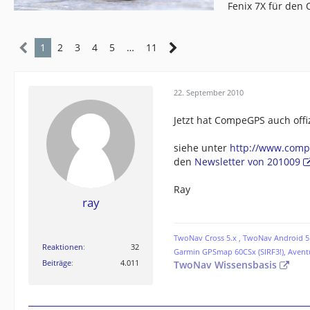
Fenix 7X für den
1
2
3
4
5
…
11
22. September 2010
Jetzt hat CompeGPS auch offi
siehe unter
http://www.comp
den
Newsletter von 201009
Ray
ray
TwoNav Cross 5.x , TwoNav Android 5.
Reaktionen
32
Garmin GPSmap 60CSx (SIRF3!), Avent
Beiträge
4.011
TwoNav Wissensbasis