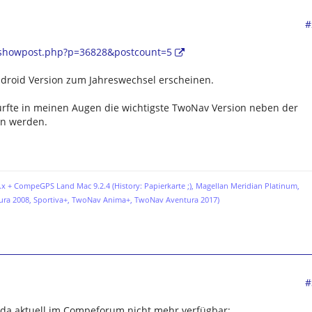
#
/showpost.php?p=36828&postcount=5
ndroid Version zum Jahreswechsel erscheinen.
ürfte in meinen Augen die wichtigste TwoNav Version neben der
on werden.
x + CompeGPS Land Mac 9.2.4 (History: Papierkarte ;),
Magellan Meridian Platinum,
ura 2008, Sportiva+, TwoNav Anima+, TwoNav Aventura 2017)
#
t da aktuell im Compeforum nicht mehr verfügbar: