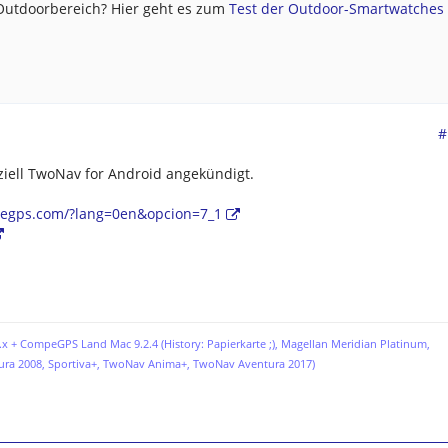
 Outdoorbereich? Hier geht es zum
Test der Outdoor-Smartwatches .
#
ziell TwoNav for Android angekündigt.
egps.com/?lang=0en&opcion=7_1
x + CompeGPS Land Mac 9.2.4 (History: Papierkarte ;),
Magellan Meridian Platinum,
ura 2008, Sportiva+, TwoNav Anima+, TwoNav Aventura 2017)