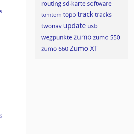
routing
sd-karte
software
5
track
topo
tracks
tomtom
update
twonav
usb
zumo
wegpunkte
zumo 550
Zumo XT
zumo 660
6