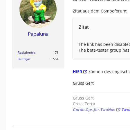
Zitat aus dem Compeforum:
Zitat
Papaluna
The link has been disabled
The beta-tester group has
Reaktionen
71
Beiträge
5.554
HIER
können des englische
Gruss Gert
Gruss Gert
Cross Terra
Garda-Gps-for-TwoNav
Two