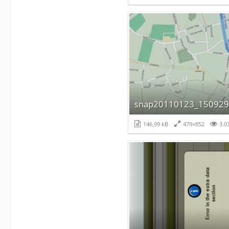
snap20110123_150929
146,99 kB
479×852
3.0