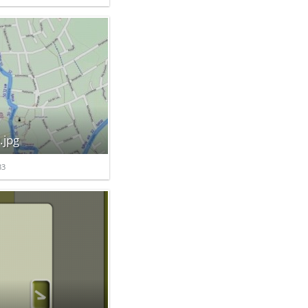
.jpg
33