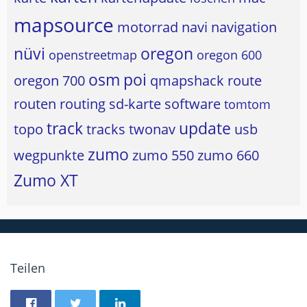
mapsource
motorrad
navi
navigation
nüvi
oregon
openstreetmap
oregon 600
osm
poi
oregon 700
qmapshack
route
routen
routing
sd-karte
software
tomtom
track
update
topo
tracks
twonav
usb
zumo
wegpunkte
zumo 550
zumo 660
Zumo XT
Teilen