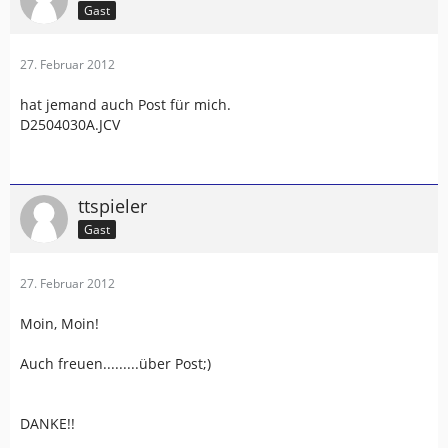
Gast
27. Februar 2012
hat jemand auch Post für mich.
D2504030A.JCV
ttspieler
Gast
27. Februar 2012
Moin, Moin!
Auch freuen.........über Post;)
DANKE!!