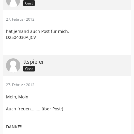
Gast
27. Februar 2012
hat jemand auch Post für mich.
D2504030A.JCV
ttspieler
Gast
27. Februar 2012
Moin, Moin!
Auch freuen.........über Post;)
DANKE!!