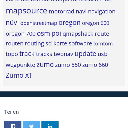
mapsource
motorrad
navi
navigation
nüvi
oregon
openstreetmap
oregon 600
osm
poi
oregon 700
qmapshack
route
routen
routing
sd-karte
software
tomtom
track
update
topo
tracks
twonav
usb
zumo
wegpunkte
zumo 550
zumo 660
Zumo XT
Teilen