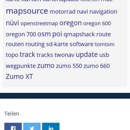
mapsource
motorrad
navi
navigation
nüvi
oregon
openstreetmap
oregon 600
osm
poi
oregon 700
qmapshack
route
routen
routing
sd-karte
software
tomtom
track
update
topo
tracks
twonav
usb
zumo
wegpunkte
zumo 550
zumo 660
Zumo XT
Teilen