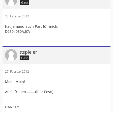
Gast
27. Februar 2012
hat jemand auch Post für mich.
D2504030A.JCV
ttspieler
Gast
27. Februar 2012
Moin, Moin!
Auch freuen.........über Post;)
DANKE!!