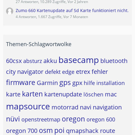
27 Antworten, 10.289 Zugriffe, Vor 2 Jahren
Zumo 660 Kartenupdate auf Sd Karte funktioniert nicht.
4 Antworten, 1.667 Zugriffe, Vor 7 Monaten
Themen-Schlagwortwolke
basecamp
60csx
akku
bluetooth
absturz
city navigator
etrex
fehler
defekt
edge
firmware
gps
Garmin
gpx
hilfe
installation
karten
karte
kartenupdate
mac
löschen
mapsource
motorrad
navi
navigation
nüvi
oregon
openstreetmap
oregon 600
osm
poi
oregon 700
qmapshack
route