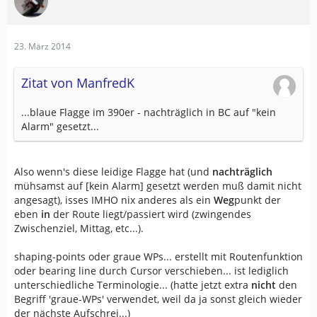
23. März 2014
Zitat von ManfredK
...blaue Flagge im 390er - nachträglich in BC auf "kein
Alarm" gesetzt...
Also wenn's diese leidige Flagge hat (und
nachträglich
mühsamst auf [kein Alarm] gesetzt werden muß damit nicht
angesagt), isses IMHO nix anderes als ein
Weg
punkt der
eben
in
der Route liegt/passiert wird (zwingendes
Zwischenziel, Mittag, etc...).
shaping-points oder graue WPs... erstellt mit Routenfunktion
oder bearing line durch Cursor verschieben... ist lediglich
unterschiedliche Terminologie... (hatte jetzt extra
nicht
den
Begriff 'graue-WPs' verwendet, weil da ja sonst gleich wieder
der nächste Aufschrei...)