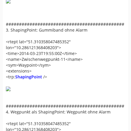
#############################################
3. ShapingPoint: Gummiband ohne Alarm
<rtept lat="51.310358047485352"
lon="10.286121368408203">
<time>2014-03-23T19:55:00Z</time>
<name>Zwischenwegpunkt-11</name>
<sym>Waypoint</sym>
<extensions>
<trp:
ShapingPoint
/>
#############################################
4. Wegpunkt als ShapingPoint: Wegpunkt ohne Alarm
<rtept lat="51.310358047485352"
lon="10.286121368408203">