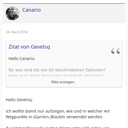
Canario
24. April 2014
Zitat von Gevelsq
Hallo Canario,
für was sind die von Dir beschriebenen Optionen?
Kann man damit Basecamp dauerhaft umstellen?
Alles anzeigen
...??
Gruss Gevelsq
Hallo Gevelsq,
ich wollte damit nur aufzeigen, wie und in welcher Art
Wegpunkte in (Garmin-)Routen verwendet werden.