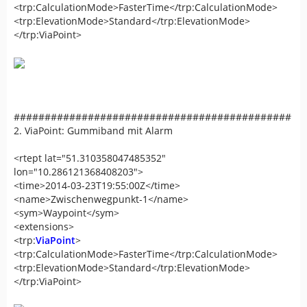
<trp:CalculationMode>FasterTime</trp:CalculationMode>
<trp:ElevationMode>Standard</trp:ElevationMode>
</trp:ViaPoint>
#############################################
2. ViaPoint: Gummiband mit Alarm
<rtept lat="51.310358047485352"
lon="10.286121368408203">
<time>2014-03-23T19:55:00Z</time>
<name>Zwischenwegpunkt-1</name>
<sym>Waypoint</sym>
<extensions>
<trp:
ViaPoint
>
<trp:CalculationMode>FasterTime</trp:CalculationMode>
<trp:ElevationMode>Standard</trp:ElevationMode>
</trp:ViaPoint>