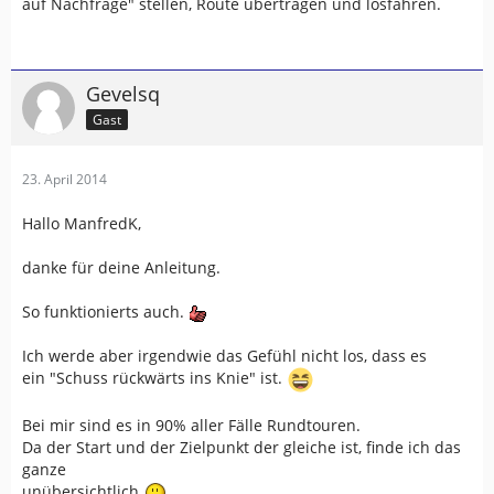
auf Nachfrage" stellen, Route übertragen und losfahren.
<time>2014-03-23T19:55:00Z</time>
<name>Zwischenwegpunkt-11</name>
<sym>Waypoint</sym>
<extensions>
Gevelsq
<trp:
ShapingPoint
/>
Gast
23. April 2014
###########################################
Hallo ManfredK,
##
4. Wegpunkt als ShapingPoint: Wegpunkt ohne Alarm
danke für deine Anleitung.
<rtept lat="51.310358047485352"
So funktionierts auch.
lon="10.286121368408203">
<time>2014-03-23T19:49:03Z</time>
Ich werde aber irgendwie das Gefühl nicht los, dass es
<name>Zwischenwegpunkt-</name>
ein "Schuss rückwärts ins Knie" ist.
<sym>Flag, Blue</sym>
<extensions>
Bei mir sind es in 90% aller Fälle Rundtouren.
<trp:
ShapingPoint
/>
Da der Start und der Zielpunkt der gleiche ist, finde ich das
ganze
unübersichtlich.