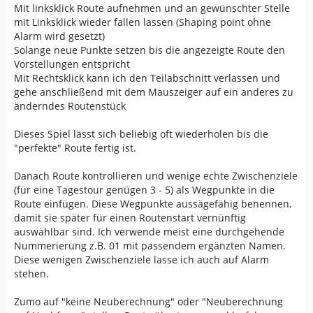
2. ViaPoint: Gummiband mit Alarm
Mit linksklick Route aufnehmen und an gewünschter Stelle
mit Linksklick wieder fallen lassen (Shaping point ohne
<rtept lat="51.310358047485352"
Alarm wird gesetzt)
lon="10.286121368408203">
Solange neue Punkte setzen bis die angezeigte Route den
<time>2014-03-23T19:55:00Z</time>
Vorstellungen entspricht
<name>Zwischenwegpunkt-1</name>
Mit Rechtsklick kann ich den Teilabschnitt verlassen und
<sym>Waypoint</sym>
gehe anschließend mit dem Mauszeiger auf ein anderes zu
<extensions>
änderndes Routenstück
<trp:
ViaPoint
>
<trp:CalculationMode>FasterTime</trp:CalculationMode>
Dieses Spiel lässt sich beliebig oft wiederholen bis die
<trp:ElevationMode>Standard</trp:ElevationMode>
"perfekte" Route fertig ist.
</trp:ViaPoint>
Danach Route kontrollieren und wenige echte Zwischenziele
(für eine Tagestour genügen 3 - 5) als Wegpunkte in die
Route einfügen. Diese Wegpunkte aussägefähig benennen,
damit sie später für einen Routenstart vernünftig
auswählbar sind. Ich verwende meist eine durchgehende
###########################################
Nummerierung z.B. 01 mit passendem ergänzten Namen.
##
Diese wenigen Zwischenziele lasse ich auch auf Alarm
3. ShapingPoint: Gummiband ohne Alarm
stehen.
<rtept lat="51.310358047485352"
Zumo auf "keine Neuberechnung" oder "Neuberechnung
lon="10.286121368408203">