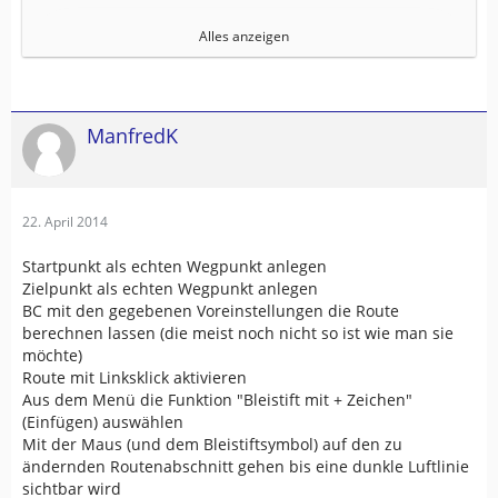
###########################################
Alles anzeigen
##
1. Wegpunkt: Wegpunkt mit Alarm
<rtept lat="51.310358047485352"
ManfredK
lon="10.286121368408203">
<time>2014-03-23T19:49:03Z</time>
<name>Zwischenwegpunkt-</name>
<sym>Flag, Blue</sym>
22. April 2014
<extensions>
<trp:
ViaPoint
>
Startpunkt als echten Wegpunkt anlegen
<trp:CalculationMode>FasterTime</trp:CalculationMode>
Zielpunkt als echten Wegpunkt anlegen
<trp:ElevationMode>Standard</trp:ElevationMode>
BC mit den gegebenen Voreinstellungen die Route
</trp:ViaPoint>
berechnen lassen (die meist noch nicht so ist wie man sie
möchte)
Route mit Linksklick aktivieren
Aus dem Menü die Funktion "Bleistift mit + Zeichen"
(Einfügen) auswählen
Mit der Maus (und dem Bleistiftsymbol) auf den zu
###########################################
ändernden Routenabschnitt gehen bis eine dunkle Luftlinie
##
sichtbar wird