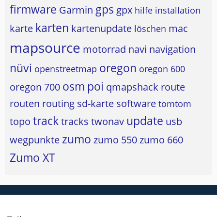
firmware
gps
Garmin
gpx
hilfe
installation
karten
karte
kartenupdate
mac
löschen
mapsource
motorrad
navi
navigation
nüvi
oregon
openstreetmap
oregon 600
osm
poi
oregon 700
qmapshack
route
routen
routing
sd-karte
software
tomtom
track
update
topo
tracks
twonav
usb
zumo
wegpunkte
zumo 550
zumo 660
Zumo XT