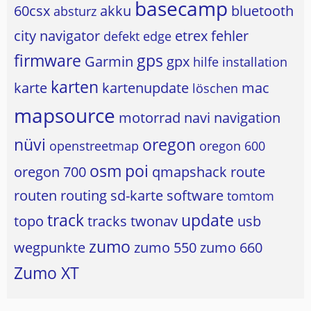
basecamp
60csx
akku
bluetooth
absturz
city navigator
etrex
fehler
defekt
edge
firmware
gps
Garmin
gpx
hilfe
installation
karten
karte
kartenupdate
mac
löschen
mapsource
motorrad
navi
navigation
nüvi
oregon
openstreetmap
oregon 600
osm
poi
oregon 700
qmapshack
route
routen
routing
sd-karte
software
tomtom
track
update
topo
tracks
twonav
usb
zumo
wegpunkte
zumo 550
zumo 660
Zumo XT