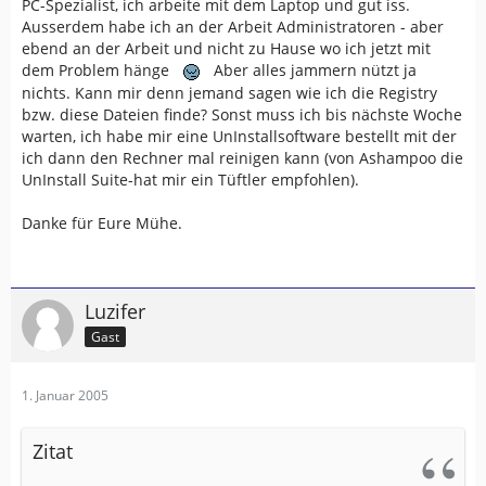
<ANWENDERNAME>\Anwendungsdaten\GARMIN
PC-Spezialist, ich arbeite mit dem Laptop und gut iss.
Ausserdem habe ich an der Arbeit Administratoren - aber
abgelegt. Das Verzeichnis ist allerdings versteckt. Also
ebend an der Arbeit und nicht zu Hause wo ich jetzt mit
ggf. vorher die Ansichts-Optionen im Explorer
dem Problem hänge
Aber alles jammern nützt ja
umschalten.
nichts. Kann mir denn jemand sagen wie ich die Registry
bzw. diese Dateien finde? Sonst muss ich bis nächste Woche
Und ab MapSOurce 6.5beta wird auch glaube ich in
warten, ich habe mir eine UnInstallsoftware bestellt mit der
'Eigene Dateien' ein Verzeischnis 'My Garmin' angelegt.
ich dann den Rechner mal reinigen kann (von Ashampoo die
UnInstall Suite-hat mir ein Tüftler empfohlen).
So langsamm fängt MapSource an sich ganz schön auf
der Festplatte zu verteilen. Um es restlos manuell von
Danke für Eure Mühe.
der Festplatte zu entfernen, hat man inzwischen ganz
schön was zu tun.
mfg
Luzifer
JLacky
Gast
1. Januar 2005
Zitat