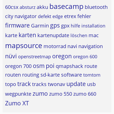
basecamp
60csx
akku
bluetooth
absturz
city navigator
etrex
fehler
defekt
edge
firmware
gps
Garmin
gpx
hilfe
installation
karten
karte
kartenupdate
mac
löschen
mapsource
motorrad
navi
navigation
nüvi
oregon
openstreetmap
oregon 600
osm
poi
oregon 700
qmapshack
route
routen
routing
sd-karte
software
tomtom
track
update
topo
tracks
twonav
usb
zumo
wegpunkte
zumo 550
zumo 660
Zumo XT