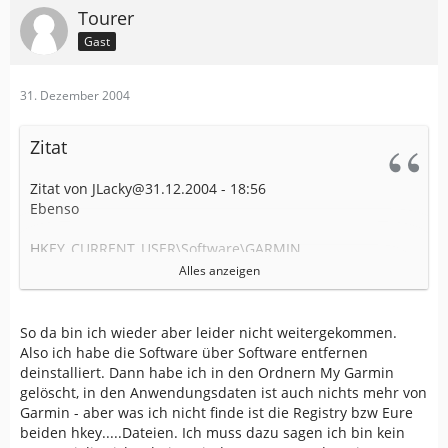
Tourer
Gast
31. Dezember 2004
Zitat
Zitat von JLacky@31.12.2004 - 18:56
Ebenso
HKEY_CURRENT_USER\Software\GARMIN
Alles anzeigen
kontrollieren oder löschen. Hier werden die ganzen
Einstellungen, Freischaltkeys usw. abgespeichert. Ebenso
die Einstellungen des UnlockWizard.
So da bin ich wieder aber leider nicht weitergekommen.
Also ich habe die Software über Software entfernen
Und in den neueren MapSource-Versionen werden auch
deinstalliert. Dann habe ich in den Ordnern My Garmin
evtl. Daten im Verzeichnis
gelöscht, in den Anwendungsdaten ist auch nichts mehr von
Garmin - aber was ich nicht finde ist die Registry bzw Eure
C:\Dokumente und Einstellungen\
beiden hkey.....Dateien. Ich muss dazu sagen ich bin kein