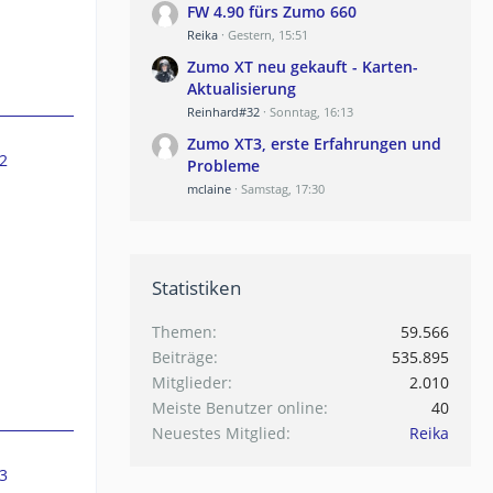
FW 4.90 fürs Zumo 660
Reika
Gestern, 15:51
Zumo XT neu gekauft - Karten-
Aktualisierung
Reinhard#32
Sonntag, 16:13
Zumo XT3, erste Erfahrungen und
2
Probleme
mclaine
Samstag, 17:30
Statistiken
Themen
59.566
Beiträge
535.895
Mitglieder
2.010
Meiste Benutzer online
40
Neuestes Mitglied
Reika
3