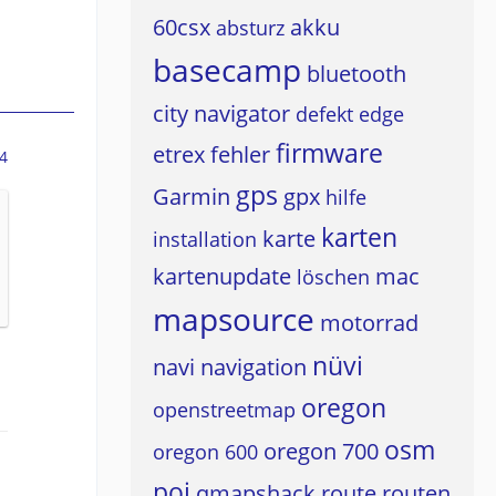
60csx
akku
absturz
basecamp
bluetooth
city navigator
defekt
edge
firmware
etrex
fehler
4
gps
Garmin
gpx
hilfe
karten
karte
installation
kartenupdate
mac
löschen
mapsource
motorrad
nüvi
navi
navigation
oregon
openstreetmap
osm
oregon 700
oregon 600
poi
qmapshack
route
routen