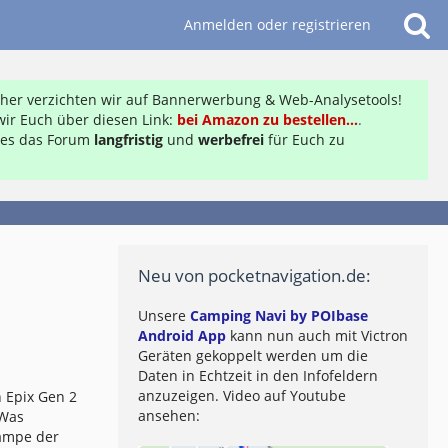
Anmelden oder registrieren
daher verzichten wir auf Bannerwerbung & Web-Analysetools!
ir Euch über diesen Link:
bei Amazon zu bestellen...
.
ft es das Forum
langfristig
und
werbefrei
für Euch zu
Neu von pocketnavigation.de:
Unsere
Camping Navi by POIbase
Android App
kann nun auch mit Victron
Geräten gekoppelt werden um die
Daten in Echtzeit in den Infofeldern
anzuzeigen. Video auf Youtube
 Epix Gen 2
ansehen:
 Was
lampe der