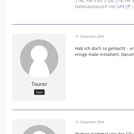
276c, FW 5.60, 2 GB, 278, FW
Datenaustausch mit
GPX
|
31. Dezember 2004
Hab ich doch so gemacht - un
einige male installiert. Darum
Tourer
Gast
31. Dezember 2004
Probier nochmal von der CD w