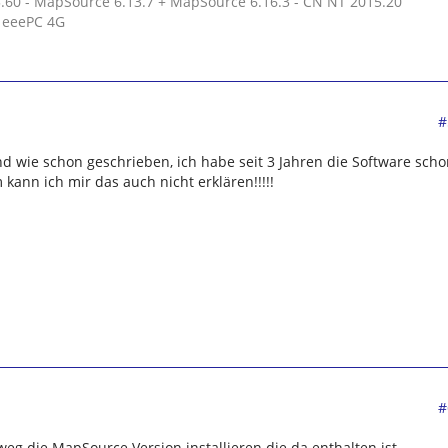
 3.60 - MapSource 6.13.7 + MapSource 6.16.3 - CN NT 2015.20
 eeePC 4G
#
d wie schon geschrieben, ich habe seit 3 Jahren die Software sch
 kann ich mir das auch nicht erklären!!!!!
#
eg die MapSource Version installieren die da enthalten ist.