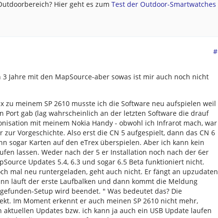
 Outdoorbereich? Hier geht es zum
Test der Outdoor-Smartwatches .
#
 3 Jahre mit den MapSource-aber sowas ist mir auch noch nicht
 zu meinem SP 2610 musste ich die Software neu aufspielen weil
n Port gab (lag wahrscheinlich an der letzten Software die drauf
onisation mit meinem Nokia Handy - obwohl ich Infrarot mach, war
r zur Vorgeschichte. Also erst die CN 5 aufgespielt, dann das CN 6
ann sogar Karten auf den eTrex überspielen. Aber ich kann kein
en lassen. Weder nach der 5 er Installation noch nach der 6er
apSource Updates 5.4, 6.3 und sogar 6.5 Beta funktioniert nicht.
ch mal neu runtergeladen, geht auch nicht. Er fängt an upzudaten
dann läuft der erste Laufbalken und dann kommt die Meldung
 gefunden-Setup wird beendet. " Was bedeutet das? Die
rrekt. Im Moment erkennt er auch meinen SP 2610 nicht mehr,
n aktuellen Updates bzw. ich kann ja auch ein USB Update laufen