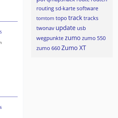
routing
sd-karte
software
track
topo
tracks
tomtom
update
twonav
usb
5
zumo
wegpunkte
zumo 550
on
Zumo XT
zumo 660
6