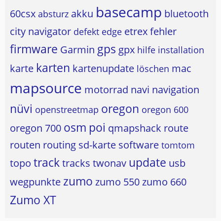
basecamp
60csx
akku
bluetooth
absturz
city navigator
etrex
fehler
defekt
edge
firmware
gps
Garmin
gpx
hilfe
installation
karten
karte
kartenupdate
mac
löschen
mapsource
motorrad
navi
navigation
nüvi
oregon
openstreetmap
oregon 600
osm
poi
oregon 700
qmapshack
route
routen
routing
sd-karte
software
tomtom
track
update
topo
tracks
twonav
usb
zumo
wegpunkte
zumo 550
zumo 660
Zumo XT