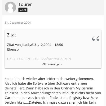
Tourer
Gast
31. Dezember 2004
Zitat
Zitat von JLacky@31.12.2004 - 18:56
Ebenso
HKEY_CURRENT_USER\Software\GARMIN
Alles anzeigen
kontrollieren oder löschen. Hier werden die ganzen
Einstellungen, Freischaltkeys usw. abgespeichert. Ebenso
die Einstellungen des UnlockWizard.
So da bin ich wieder aber leider nicht weitergekommen.
Also ich habe die Software über Software entfernen
Und in den neueren MapSource-Versionen werden auch
deinstalliert. Dann habe ich in den Ordnern My Garmin
evtl. Daten im Verzeichnis
gelöscht, in den Anwendungsdaten ist auch nichts mehr von
Garmin - aber was ich nicht finde ist die Registry bzw Eure
C:\Dokumente und Einstellungen\
beiden hkey.....Dateien. Ich muss dazu sagen ich bin kein