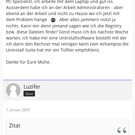
<ANWENDERNAME>\Anwendungsdaten\GARMIN
PC-Spezialist, ich arbeite mit dem Laptop und gut iss.
Ausserdem habe ich an der Arbeit Administratoren - aber
abgelegt. Das Verzeichnis ist allerdings versteckt. Also
ebend an der Arbeit und nicht zu Hause wo ich jetzt mit
ggf. vorher die Ansichts-Optionen im Explorer
dem Problem hänge
Aber alles jammern nützt ja
umschalten.
nichts. Kann mir denn jemand sagen wie ich die Registry
bzw. diese Dateien finde? Sonst muss ich bis nächste Woche
Und ab MapSOurce 6.5beta wird auch glaube ich in
warten, ich habe mir eine UnInstallsoftware bestellt mit der
'Eigene Dateien' ein Verzeischnis 'My Garmin' angelegt.
ich dann den Rechner mal reinigen kann (von Ashampoo die
UnInstall Suite-hat mir ein Tüftler empfohlen).
So langsamm fängt MapSource an sich ganz schön auf
der Festplatte zu verteilen. Um es restlos manuell von
Danke für Eure Mühe.
der Festplatte zu entfernen, hat man inzwischen ganz
schön was zu tun.
mfg
Luzifer
JLacky
Gast
1. Januar 2005
Zitat