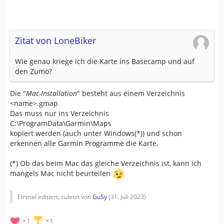
Fortsetzung
Grosses Kochbuch.pdf
angehen.
morgen1
Zitat von LoneBiker
Wie genau kriege ich die Karte ins Basecamp und auf
den Zumo?
Die "
Mac-Installation
" besteht aus einem Verzeichnis
<name>.gmap
Das muss nur ins Verzeichnis
C:\ProgramData\Garmin\Maps
kopiert werden (auch unter Windows(*)) und schon
erkennen alle Garmin Programme die Karte.
(*) Ob das beim Mac das gleiche Verzeichnis ist, kann ich
mangels Mac nicht beurteilen
Einmal editiert, zuletzt von
GuSy
(
31. Juli 2023
)
1
1