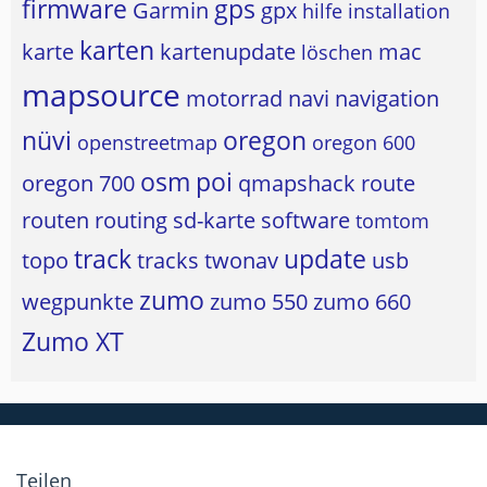
firmware
gps
Garmin
gpx
hilfe
installation
karten
karte
kartenupdate
mac
löschen
mapsource
motorrad
navi
navigation
nüvi
oregon
openstreetmap
oregon 600
osm
poi
oregon 700
qmapshack
route
routen
routing
sd-karte
software
tomtom
track
update
topo
tracks
twonav
usb
zumo
wegpunkte
zumo 550
zumo 660
Zumo XT
Teilen