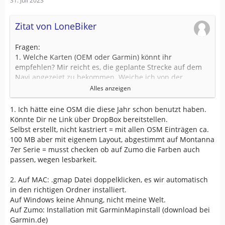
31. Juli 2023
Zitat von LoneBiker
Fragen:
1. Welche Karten (OEM oder Garmin) könnt ihr
empfehlen? Mir reicht es, die geplante Strecke auf dem
Navi angezeigt zu bekommen. Weiche ich von der
geplanten Route ab, fahre ich auf Sicht wieder zurück.
Alles anzeigen
2. Wie genau kriege ich die Karte ins Basecamp und auf
1. Ich hätte eine OSM die diese Jahr schon benutzt haben.
den Zumo?
Könnte Dir ne Link über DropBox bereitstellen.
Selbst erstellt, nicht kastriert = mit allen OSM Einträgen ca.
3. Muss ich bei Benutzung den CN in Basecamp
100 MB aber mit eigenem Layout, abgestimmt auf Montanna
und/oder Zumo deinstallieren/deaktivieren?
7er Serie = musst checken ob auf Zumo die Farben auch
passen, wegen lesbarkeit.
2. Auf MAC: .gmap Datei doppelklicken, es wir automatisch
in den richtigen Ordner installiert.
Auf Windows keine Ahnung, nicht meine Welt.
Auf Zumo: Installation mit GarminMapinstall (download bei
Garmin.de)