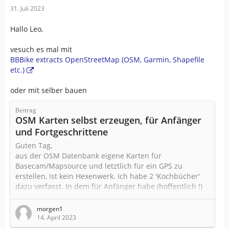
31. Juli 2023
Hallo Leo,
vesuch es mal mit
BBBike extracts OpenStreetMap (OSM, Garmin, Shapefile
etc.)
oder mit selber bauen
Beitrag
OSM Karten selbst erzeugen, für Anfänger
und Fortgeschrittene
Guten Tag,
aus der OSM Datenbank eigene Karten für
Basecam/Mapsource und letztlich für ein GPS zu
erstellen, ist kein Hexenwerk. Ich habe 2 'Kochbücher'
dazu verfasst. In dem für Anfänger habe (hoffentlich !)
verständlich und mit Beispielen zum 'nachkochen'
selberbauen die Grundlagen dargelegt. Kann man unter
morgen1
Kleines Kochbuch.pdf
sich einlesen. Wer das verdaut
14. April 2023
hat und Lust auf besseres verspürt kann die