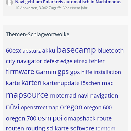
Navi geht am Polarkreis automatisch in Nachtmodus
10 Antworten, 3.042 Zugriffe, Vor einem Jahr
Themen-Schlagwortwolke
basecamp
60csx
akku
bluetooth
absturz
city navigator
etrex
fehler
defekt
edge
firmware
gps
Garmin
gpx
hilfe
installation
karten
karte
kartenupdate
mac
löschen
mapsource
motorrad
navi
navigation
nüvi
oregon
openstreetmap
oregon 600
osm
poi
oregon 700
qmapshack
route
routen
routing
sd-karte
software
tomtom