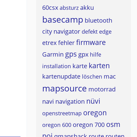
60csx
akku
absturz
basecamp
bluetooth
city navigator
defekt
edge
firmware
etrex
fehler
gps
Garmin
gpx
hilfe
karten
karte
installation
kartenupdate
mac
löschen
mapsource
motorrad
nüvi
navi
navigation
oregon
openstreetmap
osm
oregon 700
oregon 600
poi
qmapshack
route
routen