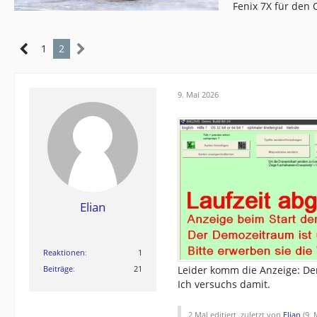
Fenix 7X für den
1
2
9. Mai 2026
Elian
Reaktionen
1
Beiträge
21
Leider komm die Anzeige: Dem
Ich versuchs damit.
2 Mal editiert, zuletzt von
Elian
(
9. 