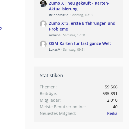
Zumo XT neu gekauft - Karten-
Aktualisierung
Reinhard#32
Sonntag, 16:13
Zumo XT3, erste Erfahrungen und
2
Probleme
mclaine
Samstag, 17:30
OSM-Karten für fast ganze Welt
LukasM
Samstag, 09:51
Statistiken
Themen
59.566
Beiträge
535.891
Mitglieder
2.010
Meiste Benutzer online
40
Neuestes Mitglied
Reika