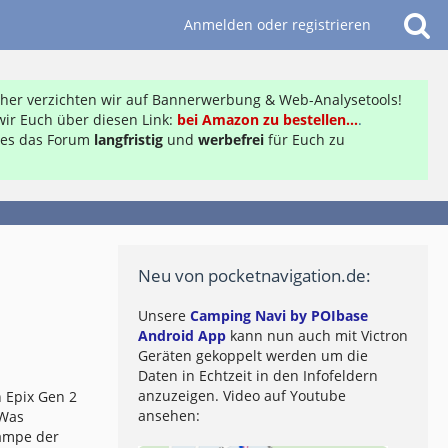
Anmelden oder registrieren
daher verzichten wir auf Bannerwerbung & Web-Analysetools!
ir Euch über diesen Link:
bei Amazon zu bestellen...
.
ft es das Forum
langfristig
und
werbefrei
für Euch zu
Neu von pocketnavigation.de:
Unsere
Camping Navi by POIbase
Android App
kann nun auch mit Victron
Geräten gekoppelt werden um die
Daten in Echtzeit in den Infofeldern
anzuzeigen. Video auf Youtube
 Epix Gen 2
ansehen:
 Was
lampe der