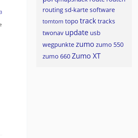
routing
sd-karte
software
3
track
topo
tracks
tomtom
e
update
twonav
usb
zumo
wegpunkte
zumo 550
Zumo XT
zumo 660