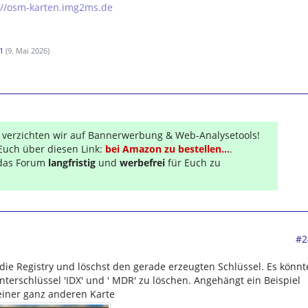
://osm-karten.img2ms.de
1
(
9. Mai 2026
)
r verzichten wir auf Bannerwerbung & Web-Analysetools!
Euch über diesen Link:
bei Amazon zu bestellen...
.
s das Forum
langfristig
und
werbefrei
für Euch zu
#2
die Registry und löschst den gerade erzeugten Schlüssel. Es könnt
terschlüssel 'IDX' und ' MDR' zu löschen. Angehängt ein Beispiel
 einer ganz anderen Karte