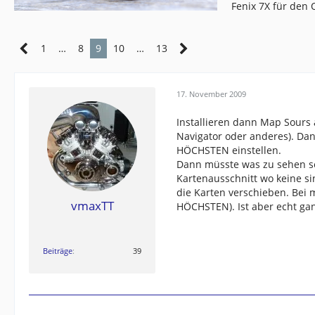
Fenix 7X für den
1
…
8
9
10
…
13
17. November 2009
Installieren dann Map Sours
Navigator oder anderes). Da
HÖCHSTEN einstellen.
Dann müsste was zu sehen sei
Kartenausschnitt wo keine si
die Karten verschieben. Bei 
vmaxTT
HÖCHSTEN). Ist aber echt gan
Beiträge
39