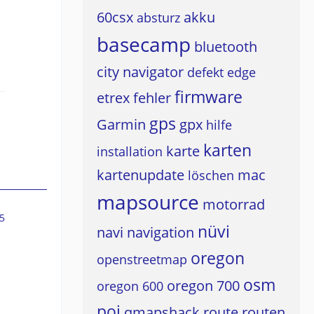
60csx
akku
absturz
basecamp
bluetooth
city navigator
defekt
edge
firmware
etrex
fehler
gps
Garmin
gpx
hilfe
karten
karte
installation
kartenupdate
mac
löschen
mapsource
motorrad
5
nüvi
navi
navigation
oregon
openstreetmap
osm
oregon 700
oregon 600
poi
qmapshack
route
routen