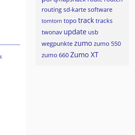
routing
sd-karte
software
track
topo
tracks
tomtom
update
twonav
usb
zumo
wegpunkte
zumo 550
Zumo XT
zumo 660
6