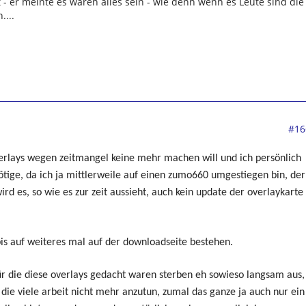
 - er meinte es wären alles sein - wie denn wenn es Leute sind die
...
#16
overlays wegen zeitmangel keine mehr machen will und ich persönlich
tige, da ich ja mittlerweile auf einen zumo660 umgestiegen bin, der
d es, so wie es zur zeit aussieht, auch kein update der overlaykarte
 bis auf weiteres mal auf der downloadseite bestehen.
für die diese overlays gedacht waren sterben eh sowieso langsam aus,
die viele arbeit nicht mehr anzutun, zumal das ganze ja auch nur ein