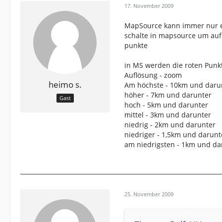
17. November 2009
MapSource kann immer nur ei
schalte in mapsource um auf 
punkte
in MS werden die roten Punkt
Auflösung - zoom
heimo s.
Am höchste - 10km und daru
höher - 7km und darunter
Gast
hoch - 5km und darunter
mittel - 3km und darunter
niedrig - 2km und darunter
niedriger - 1,5km und darunt
am niedrigsten - 1km und da
25. November 2009