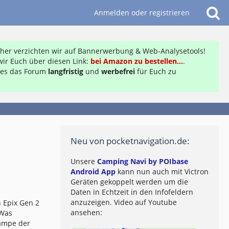
Anmelden oder registrieren
daher verzichten wir auf Bannerwerbung & Web-Analysetools!
ir Euch über diesen Link:
bei Amazon zu bestellen...
.
ft es das Forum
langfristig
und
werbefrei
für Euch zu
Neu von pocketnavigation.de:
Unsere
Camping Navi by POIbase
Android App
kann nun auch mit Victron
Geräten gekoppelt werden um die
Daten in Echtzeit in den Infofeldern
anzuzeigen. Video auf Youtube
 Epix Gen 2
ansehen:
 Was
lampe der