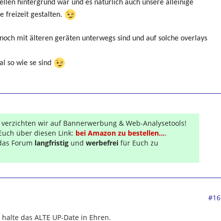
ellen hintergrund war und es natürlich auch unsere alleinige
e freizeit gestalten.
e noch mit älteren geräten unterwegs sind und auf solche overlays
al so wie se sind
r verzichten wir auf Bannerwerbung & Web-Analysetools!
Euch über diesen Link:
bei Amazon zu bestellen...
.
s das Forum
langfristig
und
werbefrei
für Euch zu
#16
h halte das ALTE UP-Date in Ehren.