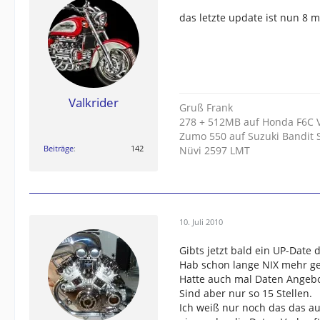
das letzte update ist nun 8 
Valkrider
Gruß Frank
278 + 512MB auf Honda F6C V
Zumo 550 auf Suzuki Bandit 
Beiträge
142
Nüvi 2597 LMT
10. Juli 2010
Gibts jetzt bald ein UP-Date 
Hab schon lange NIX mehr ge
Hatte auch mal Daten Angebo
Sind aber nur so 15 Stellen.
Ich weiß nur noch das das au