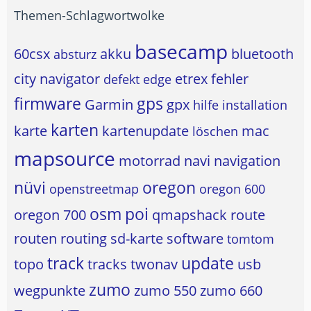
Themen-Schlagwortwolke
basecamp
60csx
akku
bluetooth
absturz
city navigator
etrex
fehler
defekt
edge
firmware
gps
Garmin
gpx
hilfe
installation
karten
karte
kartenupdate
mac
löschen
mapsource
motorrad
navi
navigation
nüvi
oregon
openstreetmap
oregon 600
osm
poi
oregon 700
qmapshack
route
routen
routing
sd-karte
software
tomtom
track
update
topo
tracks
twonav
usb
zumo
wegpunkte
zumo 550
zumo 660