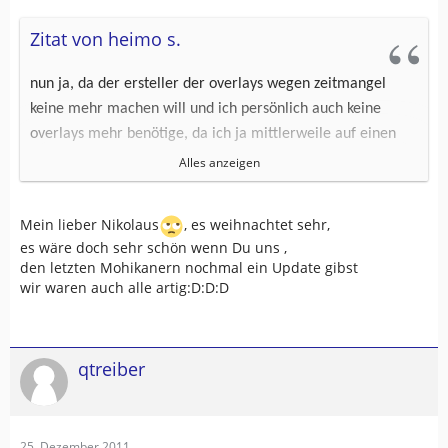
Zitat von heimo s.
nun ja, da der ersteller der overlays wegen zeitmangel
keine mehr machen will und ich persönlich auch keine
overlays mehr benötige, da ich ja mittlerweile auf einen
zumo660 umgestiegen bin, der auch mit poi umgehen
Alles anzeigen
kann, wird es, so wie es zur zeit aussieht, auch kein update
der overlaykarte mehr geben.
Mein lieber Nikolaus
, es weihnachtet sehr,
es wäre doch sehr schön wenn Du uns ,
die letzte version bleibt aber bis auf weiteres mal auf der
den letzten Mohikanern nochmal ein Update gibst
downloadseite bestehen.
wir waren auch alle artig:D:D:D
naja, und die älteren geräte für die diese overlays gedacht
waren sterben eh sowieso langsam aus, also auch ein
qtreiber
grund mehr sich die viele arbeit nicht mehr anzutun, zumal
das ganze ja auch nur ein freizeitprojekt ohne
kommerziellen hintergrund war und es natürlich auch
25. Dezember 2011