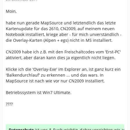
unsere alleinige entscheidung ist wie wir unsere freizeit
gestalten.
Moin,
tut mir leid für diejenigen die noch mit älteren geräten
habe nun gerade MapSource und letztendlich das letzte
unterwegs sind und auf solche overlays angewiesen sind.
Kartenupdate für das 2610, CN2009, auf meinem neuen
Notebook installiert, kriege aber - für mich unverständlich -
aber die tatsachen sind nun mal so wie se sind
die Overlay-Karten (Alpen + egs) nicht in MS installiert.
CN2009 habe ich z.B. mit den Freischaltcodes vom 'Erst-PC'
aktiviert, aber daran kann dies ja eigentlich nicht liegen.
Klicke ich die 'Overlay-Exe' im Explorer an, ist ganz kurz ein
'Balkendurchlauf' zu erkennen ... und das wars. In
MapSource ist nach wie vor nur CN2009 installiert.
Betriebssystem ist Win7 Ultimate.
????
Datenschutz
ist uns & Euch wichtig, daher verzichten wir au