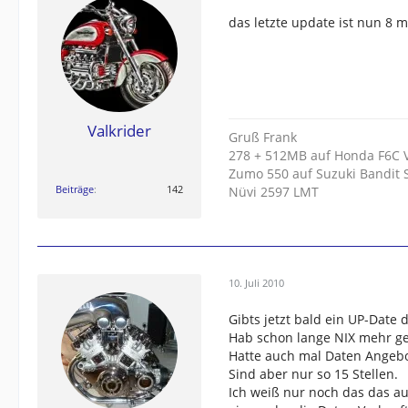
das letzte update ist nun 8 
Valkrider
Gruß Frank
278 + 512MB auf Honda F6C V
Zumo 550 auf Suzuki Bandit 
Beiträge
142
Nüvi 2597 LMT
10. Juli 2010
Gibts jetzt bald ein UP-Date 
Hab schon lange NIX mehr ge
Hatte auch mal Daten Angebo
Sind aber nur so 15 Stellen.
Ich weiß nur noch das das au