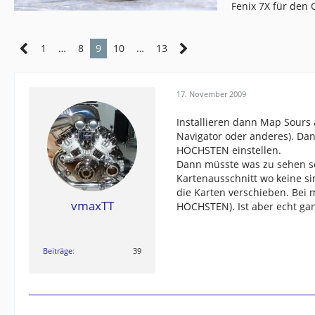
Fenix 7X für den
1
…
8
9
10
…
13
17. November 2009
Installieren dann Map Sours
Navigator oder anderes). Da
HÖCHSTEN einstellen.
Dann müsste was zu sehen sei
Kartenausschnitt wo keine si
die Karten verschieben. Bei 
vmaxTT
HÖCHSTEN). Ist aber echt gan
Beiträge
39