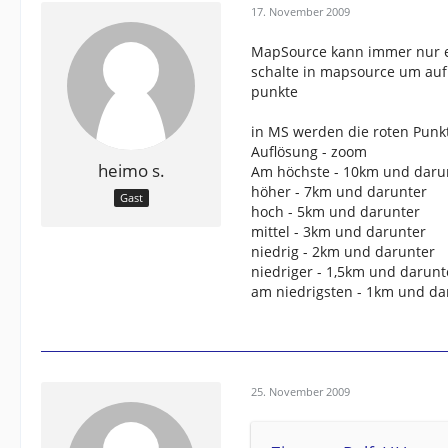
17. November 2009
MapSource kann immer nur ei
schalte in mapsource um auf 
punkte
in MS werden die roten Punkt
Auflösung - zoom
heimo s.
Am höchste - 10km und daru
höher - 7km und darunter
Gast
hoch - 5km und darunter
mittel - 3km und darunter
niedrig - 2km und darunter
niedriger - 1,5km und darunt
am niedrigsten - 1km und da
25. November 2009