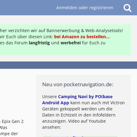
Anmelden oder registrieren
daher verzichten wir auf Bannerwerbung & Web-Analysetools!
ir Euch über diesen Link:
bei Amazon zu bestellen...
.
ft es das Forum
langfristig
und
werbefrei
für Euch zu
Neu von pocketnavigation.de:
Unsere
Camping Navi by POIbase
Android App
kann nun auch mit Victron
Geräten gekoppelt werden um die
Daten in Echtzeit in den Infofeldern
anzuzeigen. Video auf Youtube
 Epix Gen 2
ansehen:
 Was
lampe der