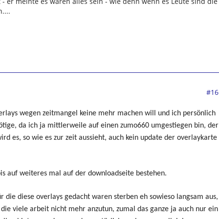
 - er meinte es wären alles sein - wie denn wenn es Leute sind die
...
#16
overlays wegen zeitmangel keine mehr machen will und ich persönlich
tige, da ich ja mittlerweile auf einen zumo660 umgestiegen bin, der
d es, so wie es zur zeit aussieht, auch kein update der overlaykarte
 bis auf weiteres mal auf der downloadseite bestehen.
für die diese overlays gedacht waren sterben eh sowieso langsam aus,
die viele arbeit nicht mehr anzutun, zumal das ganze ja auch nur ein