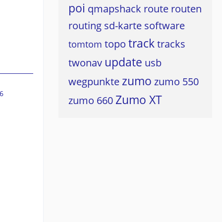
poi
qmapshack
route
routen
routing
sd-karte
software
track
topo
tracks
tomtom
update
twonav
usb
zumo
wegpunkte
zumo 550
6
Zumo XT
zumo 660