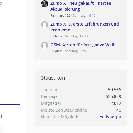
Zumo XT neu gekauft - Karten-
2
Aktualisierung
Reinhard#32
Sonntag, 16:13
Zumo XT3, erste Erfahrungen und
Probleme
mclaine
Samstag, 17:30
OSM-Karten für fast ganze Welt
LukasM
Samstag, 09:51
Statistiken
Themen
59.566
Beiträge
535.889
Mitglieder
2.012
Meiste Benutzer online
40
3
Neuestes Mitglied
Yetisherpa