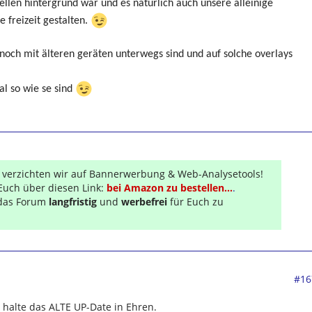
ellen hintergrund war und es natürlich auch unsere alleinige
e freizeit gestalten.
e noch mit älteren geräten unterwegs sind und auf solche overlays
al so wie se sind
r verzichten wir auf Bannerwerbung & Web-Analysetools!
Euch über diesen Link:
bei Amazon zu bestellen...
.
s das Forum
langfristig
und
werbefrei
für Euch zu
#16
h halte das ALTE UP-Date in Ehren.