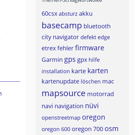
60csx
akku
absturz
basecamp
bluetooth
city navigator
defekt
edge
firmware
etrex
fehler
gps
Garmin
gpx
hilfe
karten
karte
installation
kartenupdate
mac
löschen
mapsource
motorrad
5
nüvi
navi
navigation
oregon
openstreetmap
osm
oregon 700
oregon 600