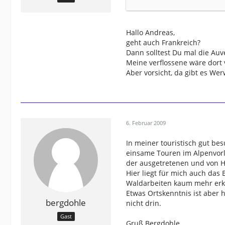
Andreas
Hallo Andreas,
geht auch Frankreich?
Dann solltest Du mal die Auv
Meine verflossene wäre dort 
Aber vorsicht, da gibt es Werw
6. Februar 2009
In meiner touristisch gut b
einsame Touren im Alpenvorl
der ausgetretenen und von 
Hier liegt für mich auch das
Waldarbeiten kaum mehr erke
Etwas Ortskenntnis ist aber 
bergdohle
nicht drin.
Gast
Gruß Bergdohle