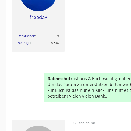
freeday
Reaktionen
9
GESCHICHTE:
SPORTIVA, OREGON 
Beiträge
6.838
Explorist 600, Explorist XL, Falcom Nav
Datenschutz
ist uns & Euch wichtig, dahe
Um das Forum zu unterstützen bitten wir 
Für Euch ist das nur ein Klick, uns hilft e
betreiben! Vielen vielen Dank...
6. Februar 2009