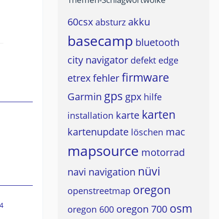
60csx
akku
absturz
basecamp
bluetooth
city navigator
defekt
edge
firmware
etrex
fehler
gps
Garmin
gpx
hilfe
karten
karte
installation
kartenupdate
mac
löschen
mapsource
motorrad
nüvi
navi
navigation
oregon
openstreetmap
4
osm
oregon 700
oregon 600