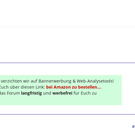
300
,
GPSMAP 60 CSx,
,
Oregon 550t,
Colorado 300, Geko 201, Gpsmap 60c, Explorist 500,
i1, Roadmate..., versch. PPCs von HP und Qtek...
r verzichten wir auf Bannerwerbung & Web-Analysetools!
Euch über diesen Link:
bei Amazon zu bestellen...
.
s das Forum
langfristig
und
werbefrei
für Euch zu
#