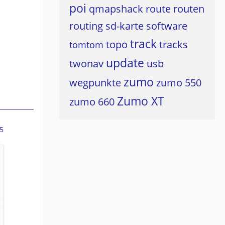
poi
qmapshack
route
routen
routing
sd-karte
software
track
topo
tracks
tomtom
update
twonav
usb
zumo
wegpunkte
zumo 550
Zumo XT
zumo 660
5