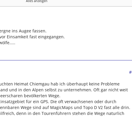
Alles anzeigen
ergne ins Augee fassen.
vor Einsamkeit fast eingegangen.
ölfe.....
#
esuchten Heimat Chiemgau hab ich überhaupt keine Probleme
and und in den Alpen selbst zu unternehmen. Oft gar nicht weit
Heerscharen bevölkerten Wege.
 Einsatzgebiet für ein GPS. Die oft verwachsenen oder durch
nnbaren Wege sind auf MagicMaps und Topo D V2 fast alle drin.
hilfreich, denn in den Tourenführern stehen die Wege naturlich