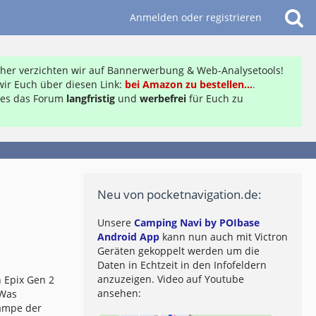
Anmelden oder registrieren
daher verzichten wir auf Bannerwerbung & Web-Analysetools!
ir Euch über diesen Link:
bei Amazon zu bestellen...
.
ft es das Forum
langfristig
und
werbefrei
für Euch zu
Neu von pocketnavigation.de:
Unsere
Camping Navi by POIbase
Android App
kann nun auch mit Victron
Geräten gekoppelt werden um die
Daten in Echtzeit in den Infofeldern
anzuzeigen. Video auf Youtube
 Epix Gen 2
ansehen:
 Was
lampe der