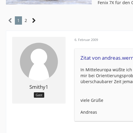
Fenix 7X für den
1
2
6. Februar 2009
Zitat von andreas.wer
In Mitteleuropa wüßte ich
mir bei Orientierungspro
überschaubarer Zeit jem
Smithy1
Gast
viele Grüße
Andreas