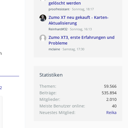
gelöscht werden
proofresistant
Sonntag, 18:17
Zumo XT neu gekauft - Karten-
n
Aktualisierung
Reinhard#32
Sonntag, 16:13
Zumo XT3, erste Erfahrungen und
Probleme
mclaine
Samstag, 17:30
h
Statistiken
Themen
59.566
2
Beiträge
535.894
Mitglieder
2.010
Meiste Benutzer online
40
Neuestes Mitglied
Reika