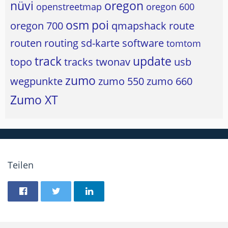
nüvi
oregon
openstreetmap
oregon 600
osm
poi
oregon 700
qmapshack
route
routen
routing
sd-karte
software
tomtom
track
update
topo
tracks
twonav
usb
zumo
wegpunkte
zumo 550
zumo 660
Zumo XT
Teilen