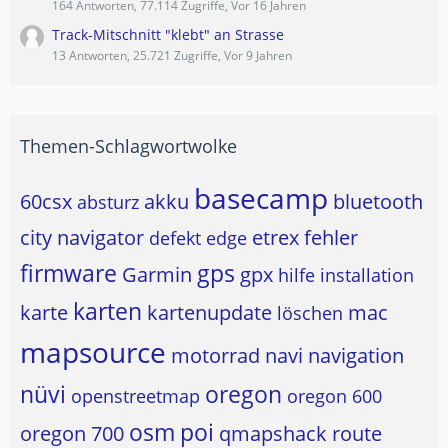
164 Antworten, 77.114 Zugriffe, Vor 16 Jahren
Track-Mitschnitt "klebt" an Strasse
13 Antworten, 25.721 Zugriffe, Vor 9 Jahren
Themen-Schlagwortwolke
basecamp
60csx
akku
bluetooth
absturz
city navigator
etrex
fehler
defekt
edge
firmware
gps
Garmin
gpx
hilfe
installation
karten
karte
kartenupdate
mac
löschen
mapsource
motorrad
navi
navigation
nüvi
oregon
openstreetmap
oregon 600
osm
poi
oregon 700
qmapshack
route