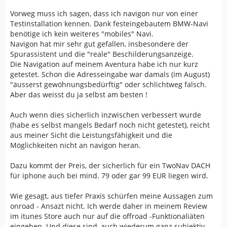
Vorweg muss ich sagen, dass ich navigon nur von einer
Testinstallation kennen. Dank festeingebautem BMW-Navi
benötige ich kein weiteres "mobiles" Navi.
Navigon hat mir sehr gut gefallen, insbesondere der
Spurassistent und die "reale" Beschilderungsanzeige.
Die Navigation auf meinem Aventura habe ich nur kurz
getestet. Schon die Adresseingabe war damals (im August)
"äusserst gewöhnungsbedürftig" oder schlichtweg falsch.
Aber das weisst du ja selbst am besten !
Auch wenn dies sicherlich inzwischen verbessert wurde
(habe es selbst mangels Bedarf noch nicht getestet), reicht
aus meiner Sicht die Leistungsfähigkeit und die
Möglichkeiten nicht an navigon heran.
Dazu kommt der Preis, der sicherlich für ein TwoNav DACH
für iphone auch bei mind. 79 oder gar 99 EUR liegen wird.
Wie gesagt, aus tiefer Praxis schürfen meine Aussagen zum
onroad - Ansazt nicht. Ich werde daher in meinem Review
im itunes Store auch nur auf die offroad -Funktionaliäten
eingehen. Und diese sind, auch wiederum ganz subjektiv