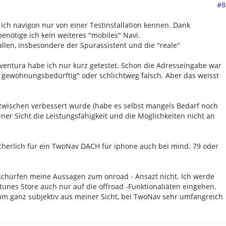
#8
ich navigon nur von einer Testinstallation kennen. Dank
nötige ich kein weiteres "mobiles" Navi.
allen, insbesondere der Spurassistent und die "reale"
ventura habe ich nur kurz getestet. Schon die Adresseingabe war
 gewöhnungsbedürftig" oder schlichtweg falsch. Aber das weisst
nzwischen verbessert wurde (habe es selbst mangels Bedarf noch
einer Sicht die Leistungsfähigkeit und die Möglichkeiten nicht an
cherlich für ein TwoNav DACH für iphone auch bei mind. 79 oder
s schürfen meine Aussagen zum onroad - Ansazt nicht. Ich werde
unes Store auch nur auf die offroad -Funktionaliäten eingehen.
um ganz subjektiv aus meiner Sicht, bei TwoNav sehr umfangreich