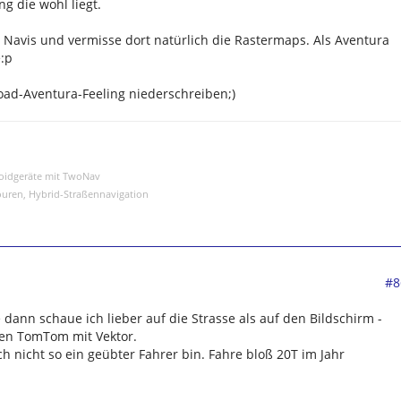
ng die wohl liegt.
Navis und vermisse dort natürlich die Rastermaps. Als Aventura
e:p
oad-Aventura-Feeling niederschreiben;)
roidgeräte mit TwoNav
ouren, Hybrid-Straßennavigation
#8
dann schaue ich lieber auf die Strasse als auf den Bildschirm -
den TomTom mit Vektor.
ch nicht so ein geübter Fahrer bin. Fahre bloß 20T im Jahr