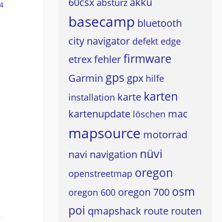
60csx
akku
absturz
4
basecamp
bluetooth
city navigator
defekt
edge
firmware
etrex
fehler
gps
Garmin
gpx
hilfe
karten
karte
installation
kartenupdate
mac
löschen
mapsource
motorrad
nüvi
navi
navigation
oregon
openstreetmap
osm
oregon 700
oregon 600
poi
qmapshack
route
routen