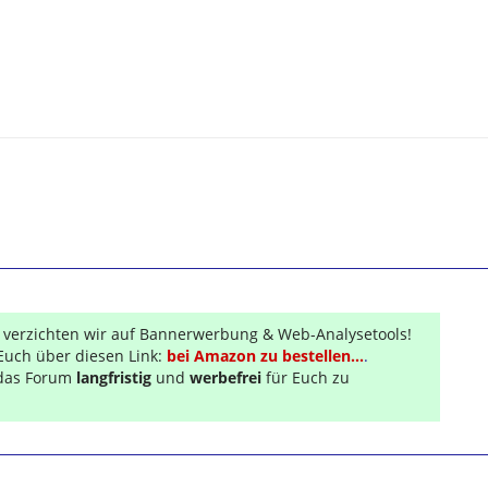
300
,
GPSMAP 60 CSx,
,
Oregon 550t,
Colorado 300, Geko 201, Gpsmap 60c, Explorist 500,
i1, Roadmate..., versch. PPCs von HP und Qtek...
r verzichten wir auf Bannerwerbung & Web-Analysetools!
Euch über diesen Link:
bei Amazon zu bestellen...
.
s das Forum
langfristig
und
werbefrei
für Euch zu