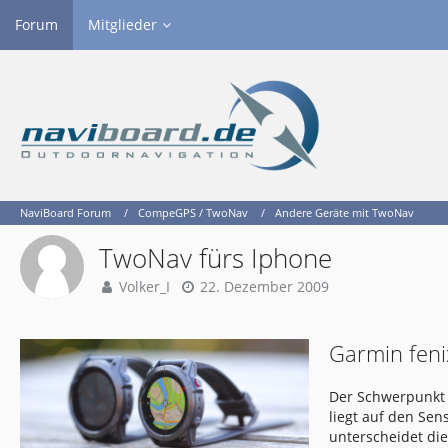
Forum
Mitglieder
NaviBoard Forum
CompeGPS / TwoNav
Andere Geräte mit TwoNav
TwoNav fürs Iphone
Volker_I
22. Dezember 2009
Garmin feni
Der Schwerpunkt 
liegt auf den Se
unterscheidet di