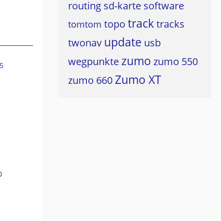
routing
sd-karte
software
track
topo
tracks
tomtom
update
twonav
usb
zumo
wegpunkte
zumo 550
5
Zumo XT
zumo 660
0