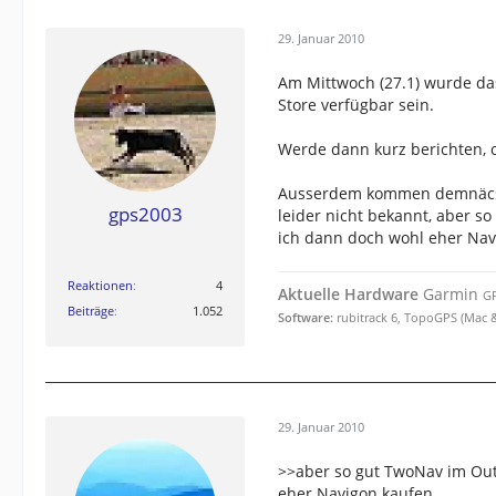
29. Januar 2010
Am Mittwoch (27.1) wurde das
Store verfügbar sein.
Werde dann kurz berichten, 
Ausserdem kommen demnäcsht 
gps2003
leider nicht bekannt, aber s
ich dann doch wohl eher Nav
Reaktionen
4
Aktuelle Hardware
Garmin
GP
Beiträge
1.052
Software:
rubitrack 6, TopoGPS (Mac &
29. Januar 2010
>>aber so gut TwoNav im Out
eher Navigon kaufen.