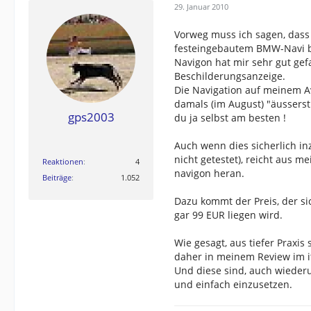
29. Januar 2010
Vorweg muss ich sagen, dass 
festeingebautem BMW-Navi be
Navigon hat mir sehr gut gef
Beschilderungsanzeige.
Die Navigation auf meinem A
damals (im August) "äusserst
gps2003
du ja selbst am besten !
Auch wenn dies sicherlich i
nicht getestet), reicht aus m
Reaktionen
4
navigon heran.
Beiträge
1.052
Dazu kommt der Preis, der si
gar 99 EUR liegen wird.
Wie gesagt, aus tiefer Praxi
daher in meinem Review im it
Und diese sind, auch wieder
und einfach einzusetzen.