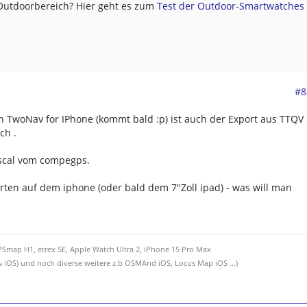
 Outdoorbereich? Hier geht es zum
Test der Outdoor-Smartwatches .
#8
 TwoNav for IPhone (kommt bald :p) ist auch der Export aus TTQV
ch .
ascal vom compegps.
ten auf dem iphone (oder bald dem 7"Zoll ipad) - was will man
Smap H1, etrex SE, Apple Watch Ultra 2, iPhone 15 Pro Max
 iOS) und noch diverse weitere z.b OSMAnd iOS, Locus Map iOS ...)