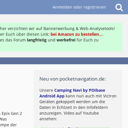
Anmelden oder registrieren
daher verzichten wir auf Bannerwerbung & Web-Analysetools!
ir Euch über diesen Link:
bei Amazon zu bestellen...
.
ft es das Forum
langfristig
und
werbefrei
für Euch zu
Neu von pocketnavigation.de:
Unsere
Camping Navi by POIbase
Android App
kann nun auch mit Victron
Geräten gekoppelt werden um die
Daten in Echtzeit in den Infofeldern
anzuzeigen. Video auf Youtube
 Epix Gen 2
ansehen:
 Was
lampe der