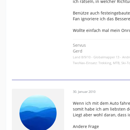
ich rätseln, in welcher Richtu
Benütze auch festeingebaute 
Fan ignoriere ich das Besser
Wollte einfach mal mein Onr
Servus
Gerd
Land 8/9/10 - Globalmapper 13 - And
TwoNav-Einsatz: Trekking, MTB, Ski-T
30. Januar 2010
Wenn ich mit dem Auto fahre 
somit habe ich am liebsten 
Liegt aber wohl daran, dass i
Andere Frage