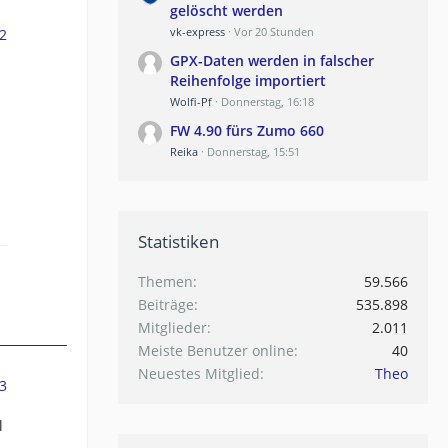
gelöscht werden
vk-express
Vor 20 Stunden
2
GPX-Daten werden in falscher
Reihenfolge importiert
Wolfi-Pf
Donnerstag, 16:18
FW 4.90 fürs Zumo 660
Reika
Donnerstag, 15:51
Statistiken
Themen
59.566
Beiträge
535.898
Mitglieder
2.011
Meiste Benutzer online
40
Neuestes Mitglied
Theo
3
l