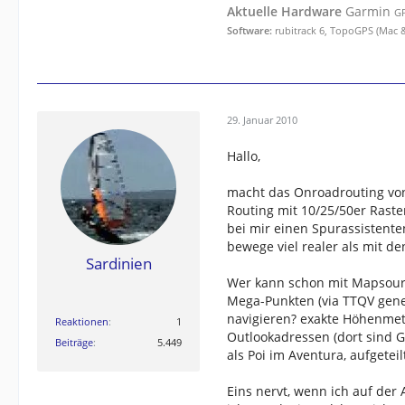
Aktuelle Hardware
Garmin
GP
Software:
rubitrack 6, TopoGPS (Mac &
29. Januar 2010
Hallo,
macht das Onroadrouting von
Routing mit 10/25/50er Raster
bei mir einen Spurassistente
bewege viel realer als mit d
Sardinien
Wer kann schon mit Mapsourc
Mega-Punkten (via TTQV gene
navigieren? exakte Höhenmete
Reaktionen
1
Outlookadressen (dort sind 
Beiträge
5.449
als Poi im Aventura, aufgetei
Eins nervt, wenn ich auf der