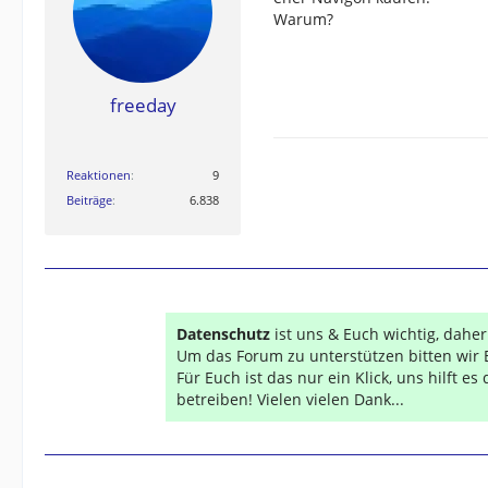
Warum?
freeday
Reaktionen
9
GESCHICHTE:
SPORTIVA, OREGON 
Beiträge
6.838
Explorist 600, Explorist XL, Falcom Nav
Datenschutz
ist uns & Euch wichtig, dahe
Um das Forum zu unterstützen bitten wir 
Für Euch ist das nur ein Klick, uns hilft e
betreiben! Vielen vielen Dank...