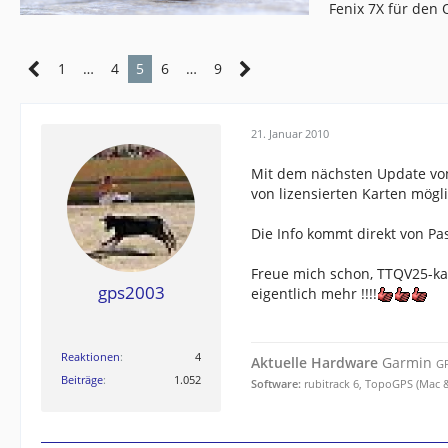
Fenix 7X für den
1
…
4
5
6
…
9
21. Januar 2010
Mit dem nächsten Update von
von lizensierten Karten mögli
Die Info kommt direkt von P
Freue mich schon, TTQV25-kar
gps2003
eigentlich mehr !!!!
Reaktionen
4
Aktuelle Hardware
Garmin
GP
Beiträge
1.052
Software:
rubitrack 6, TopoGPS (Mac &