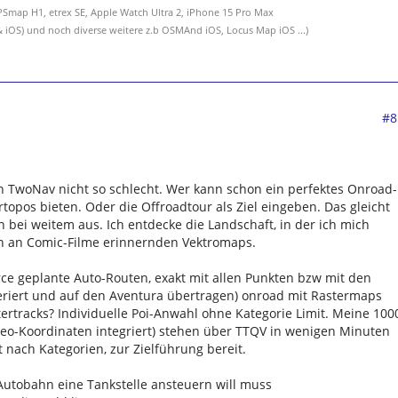
Smap H1, etrex SE, Apple Watch Ultra 2, iPhone 15 Pro Max
 iOS) und noch diverse weitere z.b OSMAnd iOS, Locus Map iOS ...)
#8
 TwoNav nicht so schlecht. Wer kann schon ein perfektes Onroad-
topos bieten. Oder die Offroadtour als Ziel eingeben. Das gleicht
n bei weitem aus. Ich entdecke die Landschaft, in der ich mich
en an Comic-Filme erinnernden Vektromaps.
e geplante Auto-Routen, exakt mit allen Punkten bzw mit den
riert und auf den Aventura übertragen) onroad mit Rastermaps
rtracks? Individuelle Poi-Anwahl ohne Kategorie Limit. Meine 100
Geo-Koordinaten integriert) stehen über TTQV in wenigen Minuten
lt nach Kategorien, zur Zielführung bereit.
 Autobahn eine Tankstelle ansteuern will muss