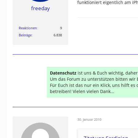
funktioniert eigentlich am i
freeday
Reaktionen
9
GESCHICHTE:
SPORTIVA, OREGON 
Beiträge
6.838
Explorist 600, Explorist XL, Falcom Nav
Datenschutz
ist uns & Euch wichtig, dahe
Um das Forum zu unterstützen bitten wir 
Für Euch ist das nur ein Klick, uns hilft e
betreiben! Vielen vielen Dank...
30. Januar 2010