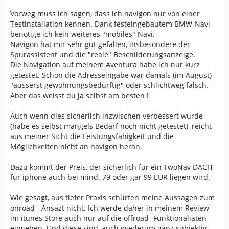
Vorweg muss ich sagen, dass ich navigon nur von einer
Testinstallation kennen. Dank festeingebautem BMW-Navi
benötige ich kein weiteres "mobiles" Navi.
Navigon hat mir sehr gut gefallen, insbesondere der
Spurassistent und die "reale" Beschilderungsanzeige.
Die Navigation auf meinem Aventura habe ich nur kurz
getestet. Schon die Adresseingabe war damals (im August)
"äusserst gewöhnungsbedürftig" oder schlichtweg falsch.
Aber das weisst du ja selbst am besten !
Auch wenn dies sicherlich inzwischen verbessert wurde
(habe es selbst mangels Bedarf noch nicht getestet), reicht
aus meiner Sicht die Leistungsfähigkeit und die
Möglichkeiten nicht an navigon heran.
Dazu kommt der Preis, der sicherlich für ein TwoNav DACH
für iphone auch bei mind. 79 oder gar 99 EUR liegen wird.
Wie gesagt, aus tiefer Praxis schürfen meine Aussagen zum
onroad - Ansazt nicht. Ich werde daher in meinem Review
im itunes Store auch nur auf die offroad -Funktionaliäten
eingehen. Und diese sind, auch wiederum ganz subjektiv