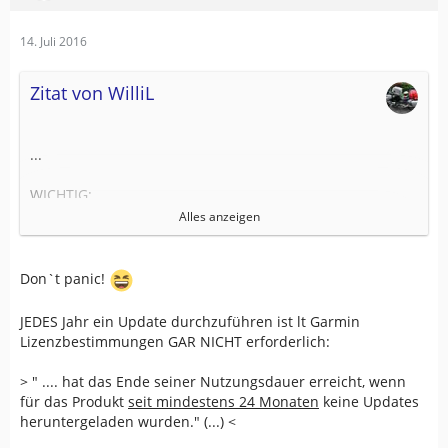
14. Juli 2016
Zitat von WilliL
...
WICHTIG:
für jede Lizenz jedes Jahr ein Upgrade durchführen,
Alles anzeigen
damit lifetime-Lizenzen bestehen bleiben!
Don`t panic!
...
---------------------------------------------------
JEDES Jahr ein Update durchzuführen ist lt Garmin
Lizenzbestimmungen GAR NICHT erforderlich:
> " .... hat das Ende seiner Nutzungsdauer erreicht, wenn
für das Produkt
seit mindestens 24 Monaten
keine Updates
heruntergeladen wurden." (...) <