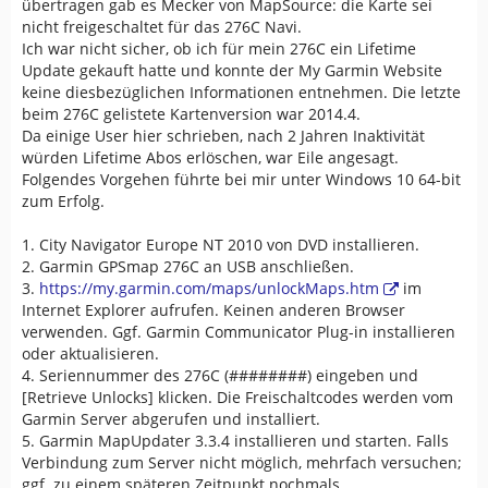
übertragen gab es Mecker von MapSource: die Karte sei
nicht freigeschaltet für das 276C Navi.
Ich war nicht sicher, ob ich für mein 276C ein Lifetime
Update gekauft hatte und konnte der My Garmin Website
keine diesbezüglichen Informationen entnehmen. Die letzte
beim 276C gelistete Kartenversion war 2014.4.
Da einige User hier schrieben, nach 2 Jahren Inaktivität
würden Lifetime Abos erlöschen, war Eile angesagt.
Folgendes Vorgehen führte bei mir unter Windows 10 64-bit
zum Erfolg.
1. City Navigator Europe NT 2010 von DVD installieren.
2. Garmin GPSmap 276C an USB anschließen.
3.
https://my.garmin.com/maps/unlockMaps.htm
im
Internet Explorer aufrufen. Keinen anderen Browser
verwenden. Ggf. Garmin Communicator Plug-in installieren
oder aktualisieren.
4. Seriennummer des 276C (########) eingeben und
[Retrieve Unlocks] klicken. Die Freischaltcodes werden vom
Garmin Server abgerufen und installiert.
5. Garmin MapUpdater 3.3.4 installieren und starten. Falls
Verbindung zum Server nicht möglich, mehrfach versuchen;
ggf. zu einem späteren Zeitpunkt nochmals.