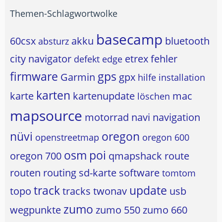
Themen-Schlagwortwolke
basecamp
60csx
akku
bluetooth
absturz
city navigator
etrex
fehler
defekt
edge
firmware
gps
Garmin
gpx
hilfe
installation
karten
karte
kartenupdate
mac
löschen
mapsource
motorrad
navi
navigation
nüvi
oregon
openstreetmap
oregon 600
osm
poi
oregon 700
qmapshack
route
routen
routing
sd-karte
software
tomtom
track
update
topo
tracks
twonav
usb
zumo
wegpunkte
zumo 550
zumo 660